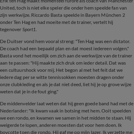
Erik ten Hag maakt momenteel furore als coach van Manchester
United, toch is niet elke speler die onder hem speelde fan van
zijn werkwijze. Riccardo Basta speelde in Bayern München 2
onder Ten Hag en had moeite met de trainer, vertelt hij
tegenover
Sport1
.
De Duitser vond hem vooral streng: "Ten Hag was een dictator.
De coach had een bepaald plan en dat moest iedereen volgen."
Basta vond het moeilijk om zich aan de werkwijze van de trainer
aan te passen: "Hij maakte zich druk om ieder detail. Dat was
een cultuurshock voor mij. Het begon al met het feit dat we
iedere dag per se witte tennissokken moesten dragen onder
onze clubkleding en als je dat niet deed, liet hij je op grove wijze
weten dat je in de fout ging."
De middenvelder laat weten dat hij geen goede band had met de
Nederlander: "Ik kwam vaak in botsing met hem. Ooit speelden
we een rondo, en kwamen we samen in het midden te staan. Hij
weigerde te lopen, anderen moesten dat voor hem doen. Ik
boycotte toen die rondo. Hij gaf me op mijn lazer. Ik verzette me