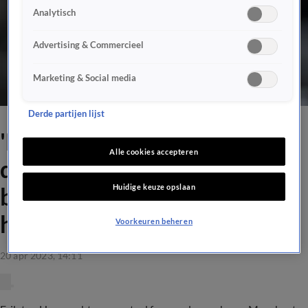
Analytisch
Advertising & Commercieel
Marketing & Social media
Derde partijen lijst
'Erik ten Hag was een
Alle cookies accepteren
dictator, ik vloog met twee
Huidige keuze opslaan
benen vooruit en besloot
hem te schoppen'
Voorkeuren beheren
20 apr 2023, 14:11