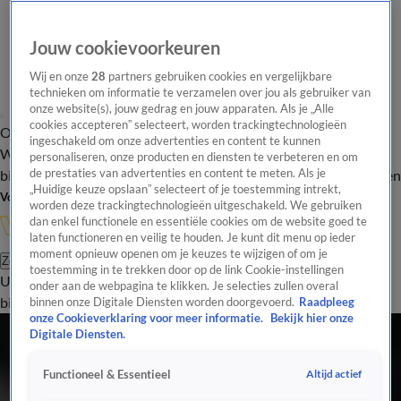
Jouw cookievoorkeuren
Wij en onze
28
partners gebruiken cookies en vergelijkbare
technieken om informatie te verzamelen over jou als gebruiker van
onze website(s), jouw gedrag en jouw apparaten. Als je „Alle
cookies accepteren” selecteert, worden trackingtechnologieën
Overzicht
In de
Onze programma's
Uitzendingen
Onze gezichten
ingeschakeld om onze advertenties en content te kunnen
Wandelgangen
Interviews
Uitzending
personaliseren, onze producten en diensten te verbeteren en om
bijwonen
de prestaties van advertenties en content te meten. Als je
Podcast
Shop
Veelgestelde vragen
Kijkersvraag insturen
„Huidige keuze opslaan” selecteert of je toestemming intrekt,
Volg Vandaag Inside
worden deze trackingtechnologieën uitgeschakeld. We gebruiken
dan enkel functionele en essentiële cookies om de website goed te
laten functioneren en veilig te houden. Je kunt dit menu op ieder
moment opnieuw openen om je keuzes te wijzigen of om je
Zoeken
toestemming in te trekken door op de link Cookie-instellingen
Uitzendingen
Vandaag Inside
De Oranjezomer
Shop
Uitzending
onder aan de webpagina te klikken. Je selecties zullen overal
bijwonen
binnen onze Digitale Diensten worden doorgevoerd.
Raadpleeg
onze Cookieverklaring voor meer informatie.
Bekijk hier onze
Digitale Diensten.
Altijd actief
Functioneel & Essentieel