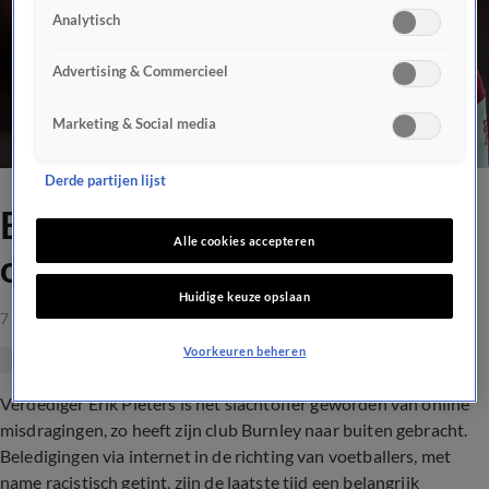
Analytisch
Advertising & Commercieel
Marketing & Social media
Derde partijen lijst
Erik Pieters slachtoffer van
Alle cookies accepteren
online misdragingen
Huidige keuze opslaan
7 mrt 2021, 19:57
Voorkeuren beheren
Verdediger Erik Pieters is het slachtoffer geworden van online
misdragingen, zo heeft zijn club Burnley naar buiten gebracht.
Beledigingen via internet in de richting van voetballers, met
name racistisch getint, zijn de laatste tijd een belangrijk