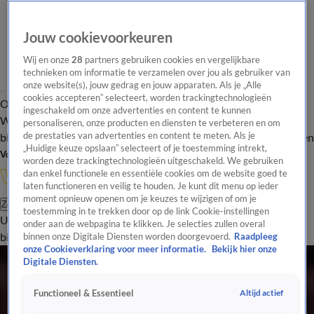
Jouw cookievoorkeuren
Wij en onze
28
partners gebruiken cookies en vergelijkbare
technieken om informatie te verzamelen over jou als gebruiker van
onze website(s), jouw gedrag en jouw apparaten. Als je „Alle
cookies accepteren” selecteert, worden trackingtechnologieën
Overzicht
In de
Onze programma's
Uitzendingen
Onze gezichten
ingeschakeld om onze advertenties en content te kunnen
Wandelgangen
Interviews
Uitzending
personaliseren, onze producten en diensten te verbeteren en om
bijwonen
de prestaties van advertenties en content te meten. Als je
Podcast
Shop
Veelgestelde vragen
Kijkersvraag insturen
„Huidige keuze opslaan” selecteert of je toestemming intrekt,
Volg Vandaag Inside
worden deze trackingtechnologieën uitgeschakeld. We gebruiken
dan enkel functionele en essentiële cookies om de website goed te
laten functioneren en veilig te houden. Je kunt dit menu op ieder
moment opnieuw openen om je keuzes te wijzigen of om je
Zoeken
toestemming in te trekken door op de link Cookie-instellingen
Uitzendingen
Vandaag Inside
De Oranjezomer
Shop
Uitzending
onder aan de webpagina te klikken. Je selecties zullen overal
bijwonen
binnen onze Digitale Diensten worden doorgevoerd.
Raadpleeg
onze Cookieverklaring voor meer informatie.
Bekijk hier onze
Digitale Diensten.
Altijd actief
Functioneel & Essentieel