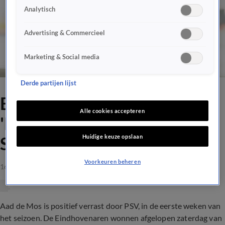
Analytisch
Advertising & Commercieel
Marketing & Social media
Derde partijen lijst
Enthousiasme over PSV:
Alle cookies accepteren
'Kunnen thuis ook van Paris
Huidige keuze opslaan
Saint-Germain winnen'
Voorkeuren beheren
16 aug 2021, 17:40
Aad de Mos is positief verrast door PSV, in de eerste weken van
het seizoen. De Eindhovenaren wonnen afgelopen zaterdag van