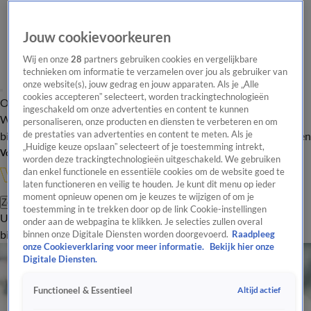
Jouw cookievoorkeuren
Wij en onze
28
partners gebruiken cookies en vergelijkbare
technieken om informatie te verzamelen over jou als gebruiker van
onze website(s), jouw gedrag en jouw apparaten. Als je „Alle
cookies accepteren” selecteert, worden trackingtechnologieën
Overzicht
In de
Onze programma's
Uitzendingen
Onze gezichten
ingeschakeld om onze advertenties en content te kunnen
Wandelgangen
Interviews
Uitzending
personaliseren, onze producten en diensten te verbeteren en om
bijwonen
de prestaties van advertenties en content te meten. Als je
Podcast
Shop
Veelgestelde vragen
Kijkersvraag insturen
„Huidige keuze opslaan” selecteert of je toestemming intrekt,
Volg Vandaag Inside
worden deze trackingtechnologieën uitgeschakeld. We gebruiken
dan enkel functionele en essentiële cookies om de website goed te
laten functioneren en veilig te houden. Je kunt dit menu op ieder
moment opnieuw openen om je keuzes te wijzigen of om je
Zoeken
toestemming in te trekken door op de link Cookie-instellingen
Uitzendingen
Vandaag Inside
De Oranjezomer
Shop
Uitzending
onder aan de webpagina te klikken. Je selecties zullen overal
bijwonen
binnen onze Digitale Diensten worden doorgevoerd.
Raadpleeg
onze Cookieverklaring voor meer informatie.
Bekijk hier onze
Digitale Diensten.
Altijd actief
Functioneel & Essentieel