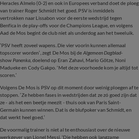
Heracles Almelo (0-2) en ook in Europees verband doet de ploeg
van trainer Roger Schmidt het goed. PSV is inmiddels
vertrokken naar Lissabon voor de eerste wedstrijd tegen
Benfica in de play-offs voor de Champions League, en volgens
Aad de Mos begint de club niet als underdog aan het tweeluik.
’PSV heeft zoveel wapens. Die vier voorin kunnen allemaal
topscorer worden’, zegt De Mos bij de
Algemeen Dagblad
-
show
Panenka,
doelend op Eran Zahavi, Mario Götze, Noni
Madueke en Cody Gakpo. ‘Met deze voorhoede kom je altijd tot
scoren.’
Volgens De Mos is PSV op dit moment door weinig ploegen af te
stoppen. ’Ze hebben fases in wedstrijden dat ze zó goed zijn dat
ze - als het een beetje meezit - thuis ook van Paris Saint-
Germain kunnen winnen. Dat is de blufpoker van Schmidt, en
dat werkt heel goed.’
De voormalig trainer is niet al te enthousiast over de nieuwe
werkgever van Lionel Messi. ‘Die hebben ook langzame