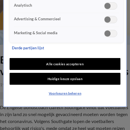
Analytisch
Advertising & Commercieel
Marketing & Social media
Derde partijen lijst
Engelse bondscoach pleit
Alle cookies accepteren
voor vaccins voor voetballers
Huidige keuze opslaan
19 mrt 2021, 09:02
Voorkeuren beheren
De Engelse bondscoach Gareth Southgate vindt dat voetballers
in zijn land zo snel mogelijk gevaccineerd moeten worden tegen
het coronavirus. Volgens Southgate lopen de voetballers
behoorlijk wat risico's, mede omdat ze heel wat moeten reizen