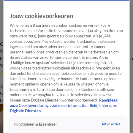
Jouw cookievoorkeuren
Wij en onze
28
partners gebruiken cookies en vergelijkbare
technieken om informatie te verzamelen over jou als gebruiker van
onze website(s), jouw gedrag en jouw apparaten. Als je „Alle
cookies accepteren” selecteert, worden trackingtechnologieën
Overzicht
In de
Onze programma's
Uitzendingen
Onze gezichten
ingeschakeld om onze advertenties en content te kunnen
Wandelgangen
Interviews
Uitzending
personaliseren, onze producten en diensten te verbeteren en om
bijwonen
de prestaties van advertenties en content te meten. Als je
Podcast
Shop
Veelgestelde vragen
Kijkersvraag insturen
„Huidige keuze opslaan” selecteert of je toestemming intrekt,
Volg Vandaag Inside
worden deze trackingtechnologieën uitgeschakeld. We gebruiken
dan enkel functionele en essentiële cookies om de website goed te
laten functioneren en veilig te houden. Je kunt dit menu op ieder
moment opnieuw openen om je keuzes te wijzigen of om je
Zoeken
toestemming in te trekken door op de link Cookie-instellingen
Uitzendingen
Vandaag Inside
De Oranjezomer
Shop
Uitzending
onder aan de webpagina te klikken. Je selecties zullen overal
bijwonen
binnen onze Digitale Diensten worden doorgevoerd.
Raadpleeg
onze Cookieverklaring voor meer informatie.
Bekijk hier onze
Digitale Diensten.
Altijd actief
Functioneel & Essentieel