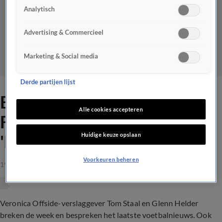
Analytisch
Advertising & Commercieel
Marketing & Social media
Derde partijen lijst
Eljero Elia spreekt
Alle cookies accepteren
Feyenoord-selectie toe:
Huidige keuze opslaan
'Maak Rotterdam trots!'
Voorkeuren beheren
19 apr 2023, 18:09
Veronica Offside-verslaggever Tom Staal en Glenn Helder
breken de week en bespreken het laatste voetbalnieuws. Ook