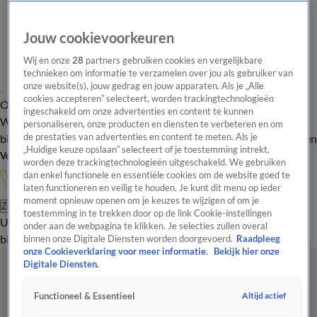
Jouw cookievoorkeuren
Wij en onze
28
partners gebruiken cookies en vergelijkbare
technieken om informatie te verzamelen over jou als gebruiker van
onze website(s), jouw gedrag en jouw apparaten. Als je „Alle
cookies accepteren” selecteert, worden trackingtechnologieën
Overzicht
In de
Onze programma's
Uitzendingen
Onze gezichten
ingeschakeld om onze advertenties en content te kunnen
Wandelgangen
Interviews
Uitzending
personaliseren, onze producten en diensten te verbeteren en om
bijwonen
de prestaties van advertenties en content te meten. Als je
Podcast
Shop
Veelgestelde vragen
Kijkersvraag insturen
„Huidige keuze opslaan” selecteert of je toestemming intrekt,
Volg Vandaag Inside
worden deze trackingtechnologieën uitgeschakeld. We gebruiken
dan enkel functionele en essentiële cookies om de website goed te
laten functioneren en veilig te houden. Je kunt dit menu op ieder
moment opnieuw openen om je keuzes te wijzigen of om je
Zoeken
toestemming in te trekken door op de link Cookie-instellingen
Uitzendingen
Vandaag Inside
De Oranjezomer
Shop
Uitzending
onder aan de webpagina te klikken. Je selecties zullen overal
bijwonen
binnen onze Digitale Diensten worden doorgevoerd.
Raadpleeg
onze Cookieverklaring voor meer informatie.
Bekijk hier onze
Digitale Diensten.
Altijd actief
Functioneel & Essentieel