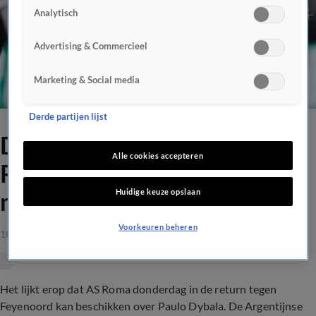
Analytisch
Advertising & Commercieel
Marketing & Social media
Derde partijen lijst
Dybala traint mee bij AS
Alle cookies accepteren
Roma in aanloop naar duel
Huidige keuze opslaan
met Feyenoord
Voorkeuren beheren
18 apr 2023, 15:36
Het lijkt erop dat AS Roma donderdag in de return tegen
Feyenoord kan beschikken over Paulo Dybala. De Argentijnse