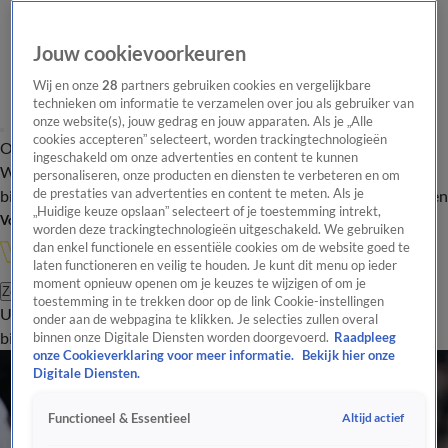
Jouw cookievoorkeuren
Wij en onze
28
partners gebruiken cookies en vergelijkbare
technieken om informatie te verzamelen over jou als gebruiker van
onze website(s), jouw gedrag en jouw apparaten. Als je „Alle
cookies accepteren” selecteert, worden trackingtechnologieën
Overzicht
In de
Onze programma's
Uitzendingen
Onze gezichten
ingeschakeld om onze advertenties en content te kunnen
Wandelgangen
Interviews
Uitzending
personaliseren, onze producten en diensten te verbeteren en om
bijwonen
de prestaties van advertenties en content te meten. Als je
Podcast
Shop
Veelgestelde vragen
Kijkersvraag insturen
„Huidige keuze opslaan” selecteert of je toestemming intrekt,
Volg Vandaag Inside
worden deze trackingtechnologieën uitgeschakeld. We gebruiken
dan enkel functionele en essentiële cookies om de website goed te
laten functioneren en veilig te houden. Je kunt dit menu op ieder
moment opnieuw openen om je keuzes te wijzigen of om je
Zoeken
toestemming in te trekken door op de link Cookie-instellingen
Uitzendingen
Vandaag Inside
De Oranjezomer
Shop
Uitzending
onder aan de webpagina te klikken. Je selecties zullen overal
bijwonen
binnen onze Digitale Diensten worden doorgevoerd.
Raadpleeg
onze Cookieverklaring voor meer informatie.
Bekijk hier onze
Digitale Diensten.
Altijd actief
Functioneel & Essentieel