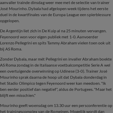
aanvaller trainde dinsdag weer mee met de selectie van trainer
José Mourinho. Dybala had afgelopen week tijdens het eerste
duel in de kwartfinales van de Europa League een spierblessure
opgelopen.
De Argentijn liet zich in De Kuip al na 25 minuten vervangen.
Feyenoord won voor eigen publiek met 1-0. Aanvoerder
Lorenzo Pellegrini en spits Tammy Abraham vielen toen ook uit
bij AS Roma.
Zonder Dybala, maar mét Pellegrini en invaller Abraham boekte
AS Roma zondag in de Italiaanse voetbalcompetitie Serie A wel
een overtuigende overwinning op Udinese (3-0). Trainer José
Mourinho sprak daarna de hoop uit dat Dybala donderdag in
het Stadio Olimpico tegen Feyenoord weer kan meedoen. "Ik
ben eerder positief dan negatief", aldus de Portugees. "Maar het
blijft een misschien."
Mourinho geeft woensdag om 13.30 uur een persconferentie op
het trainingscomplex van de Romeinen. Mogelijk wordt dan