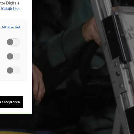
nze Digitale
Bekijk hier
Altijd actief
s accepteren