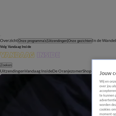
Overzicht
In de Wande
Onze programma's
Uitzendingen
Onze gezichten
Volg Vandaag Inside
Zoeken
Uitzendingen
Vandaag Inside
De Oranjezomer
Shop
Uitzending b
Jouw c
Wij en onz
over jou al
accepteren
te kunnen 
advertentie
worden dez
cookies om 
moment opn