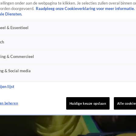
ellingen onder aan de webpagina te klikken. Je selecties zullen overal binnen o
orden doorgevoerd.
Raadpleeg onze Cookieverklaring voor meer informatie.
ale Diensten.
eel & Essentieel
sch
sing & Commercieel
ng & Social media
jen lijst
en beheren
Huidige keuze opslaan
Alle cookie