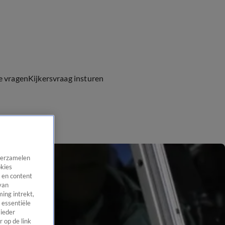
e vragen
Kijkersvraag insturen
 verzamelen
okies
 en content
van
ing intrekt,
 essentiële
 ieder
 op de link