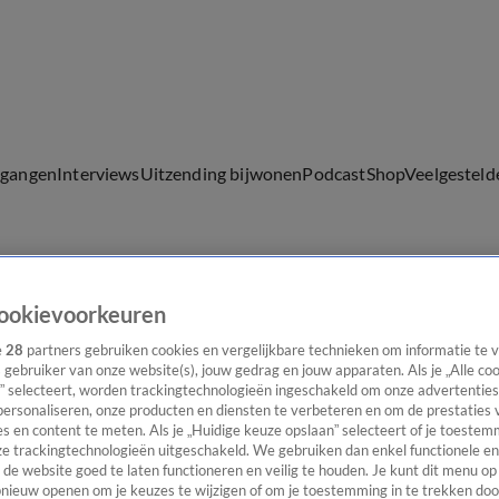
lgangen
Interviews
Uitzending bijwonen
Podcast
Shop
Veelgesteld
ijwonen
ookievoorkeuren
e
28
partners gebruiken cookies en vergelijkbare technieken om informatie te
s gebruiker van onze website(s), jouw gedrag en jouw apparaten. Als je „Alle co
” selecteert, worden trackingtechnologieën ingeschakeld om onze advertenties
personaliseren, onze producten en diensten te verbeteren en om de prestaties 
s en content te meten. Als je „Huidige keuze opslaan” selecteert of je toestemm
e trackingtechnologieën uitgeschakeld. We gebruiken dan enkel functionele en
de website goed te laten functioneren en veilig te houden. Je kunt dit menu op
ieuw openen om je keuzes te wijzigen of om je toestemming in te trekken door