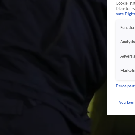
Cookie-inst
Diensten w
onze Digit
Function
Analyti
Adverti
Marketi
Derde parti
Voorkeur