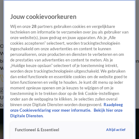
Jouw cookievoorkeuren
Wij en onze
28
partners gebruiken cookies en vergelijkbare
technieken om informatie te verzamelen over jou als gebruiker van
onze website(s), jouw gedrag en jouw apparaten. Als je „Alle
cookies accepteren” selecteert, worden trackingtechnologieën
Overzicht
In de
Onze programma's
Uitzendingen
Onze gezichten
ingeschakeld om onze advertenties en content te kunnen
Wandelgangen
Interviews
Uitzending
personaliseren, onze producten en diensten te verbeteren en om
bijwonen
de prestaties van advertenties en content te meten. Als je
Podcast
Shop
Veelgestelde vragen
Kijkersvraag insturen
„Huidige keuze opslaan” selecteert of je toestemming intrekt,
Volg Vandaag Inside
worden deze trackingtechnologieën uitgeschakeld. We gebruiken
dan enkel functionele en essentiële cookies om de website goed te
laten functioneren en veilig te houden. Je kunt dit menu op ieder
moment opnieuw openen om je keuzes te wijzigen of om je
Zoeken
toestemming in te trekken door op de link Cookie-instellingen
Uitzendingen
Vandaag Inside
De Oranjezomer
Shop
Uitzending
onder aan de webpagina te klikken. Je selecties zullen overal
bijwonen
binnen onze Digitale Diensten worden doorgevoerd.
Raadpleeg
onze Cookieverklaring voor meer informatie.
Bekijk hier onze
Digitale Diensten.
Altijd actief
Functioneel & Essentieel