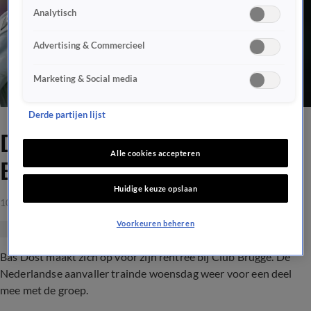
Analytisch
Advertising & Commercieel
Marketing & Social media
Derde partijen lijst
Dost hervat training bij Club
Alle cookies accepteren
Brugge
Huidige keuze opslaan
10 mrt 2021, 21:42
Voorkeuren beheren
Bas Dost maakt zich op voor zijn rentree bij Club Brugge. De
Nederlandse aanvaller trainde woensdag weer voor een deel
mee met de groep.