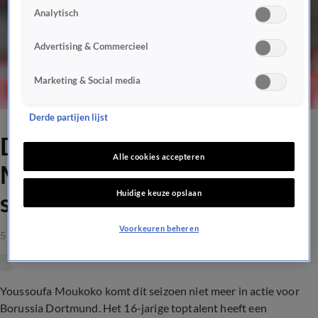
Analytisch
Advertising & Commercieel
Marketing & Social media
Derde partijen lijst
Dortmund moet toptalent
Alle cookies accepteren
Moukoko rest van het
Huidige keuze opslaan
seizoen missen
Voorkeuren beheren
5 apr 2021, 16:14
Youssoufa Moukoko komt dit seizoen niet meer in actie voor
Borussia Dortmund. Het 16-jarige toptalent heeft een