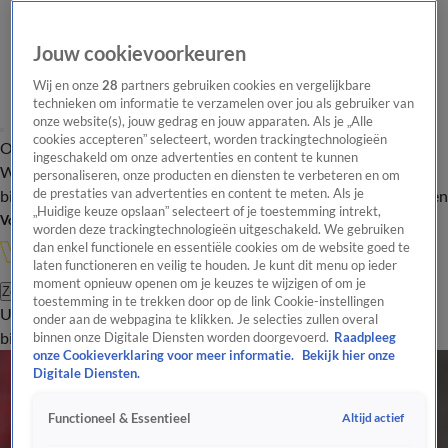
Jouw cookievoorkeuren
Wij en onze
28
partners gebruiken cookies en vergelijkbare
technieken om informatie te verzamelen over jou als gebruiker van
onze website(s), jouw gedrag en jouw apparaten. Als je „Alle
cookies accepteren” selecteert, worden trackingtechnologieën
Overzicht
In de
Onze programma's
Uitzendingen
Onze gezichten
ingeschakeld om onze advertenties en content te kunnen
Wandelgangen
Interviews
Uitzending
personaliseren, onze producten en diensten te verbeteren en om
bijwonen
de prestaties van advertenties en content te meten. Als je
Podcast
Shop
Veelgestelde vragen
Kijkersvraag insturen
„Huidige keuze opslaan” selecteert of je toestemming intrekt,
Volg Vandaag Inside
worden deze trackingtechnologieën uitgeschakeld. We gebruiken
dan enkel functionele en essentiële cookies om de website goed te
laten functioneren en veilig te houden. Je kunt dit menu op ieder
moment opnieuw openen om je keuzes te wijzigen of om je
Zoeken
toestemming in te trekken door op de link Cookie-instellingen
Uitzendingen
Vandaag Inside
De Oranjezomer
Shop
Uitzending
onder aan de webpagina te klikken. Je selecties zullen overal
bijwonen
binnen onze Digitale Diensten worden doorgevoerd.
Raadpleeg
onze Cookieverklaring voor meer informatie.
Bekijk hier onze
Digitale Diensten.
Altijd actief
Functioneel & Essentieel