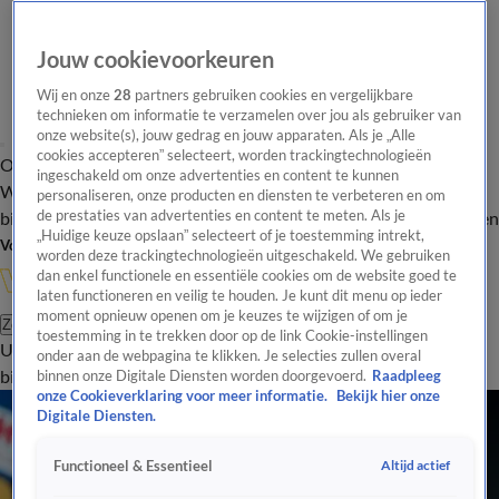
Jouw cookievoorkeuren
Wij en onze
28
partners gebruiken cookies en vergelijkbare
technieken om informatie te verzamelen over jou als gebruiker van
onze website(s), jouw gedrag en jouw apparaten. Als je „Alle
cookies accepteren” selecteert, worden trackingtechnologieën
Overzicht
In de
Onze programma's
Uitzendingen
Onze gezichten
ingeschakeld om onze advertenties en content te kunnen
Wandelgangen
Interviews
Uitzending
personaliseren, onze producten en diensten te verbeteren en om
bijwonen
de prestaties van advertenties en content te meten. Als je
Podcast
Shop
Veelgestelde vragen
Kijkersvraag insturen
„Huidige keuze opslaan” selecteert of je toestemming intrekt,
Volg Vandaag Inside
worden deze trackingtechnologieën uitgeschakeld. We gebruiken
dan enkel functionele en essentiële cookies om de website goed te
laten functioneren en veilig te houden. Je kunt dit menu op ieder
moment opnieuw openen om je keuzes te wijzigen of om je
Zoeken
toestemming in te trekken door op de link Cookie-instellingen
Uitzendingen
Vandaag Inside
De Oranjezomer
Shop
Uitzending
onder aan de webpagina te klikken. Je selecties zullen overal
bijwonen
binnen onze Digitale Diensten worden doorgevoerd.
Raadpleeg
onze Cookieverklaring voor meer informatie.
Bekijk hier onze
Digitale Diensten.
Altijd actief
Functioneel & Essentieel