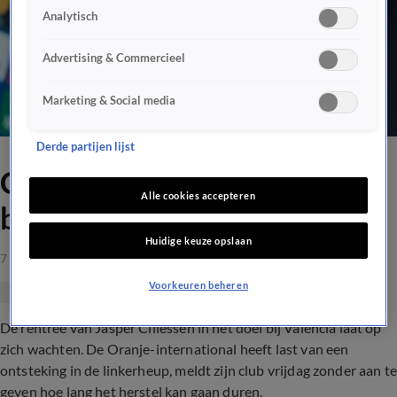
Analytisch
Advertising & Commercieel
Marketing & Social media
Derde partijen lijst
Cillessen langer aan de kant
Alle cookies accepteren
bij Valencia
Huidige keuze opslaan
7 feb 2020, 15:35
Voorkeuren beheren
De rentree van Jasper Cillessen in het doel bij Valencia laat op
zich wachten. De Oranje-international heeft last van een
ontsteking in de linkerheup, meldt zijn club vrijdag zonder aan te
geven hoe lang het herstel kan gaan duren.