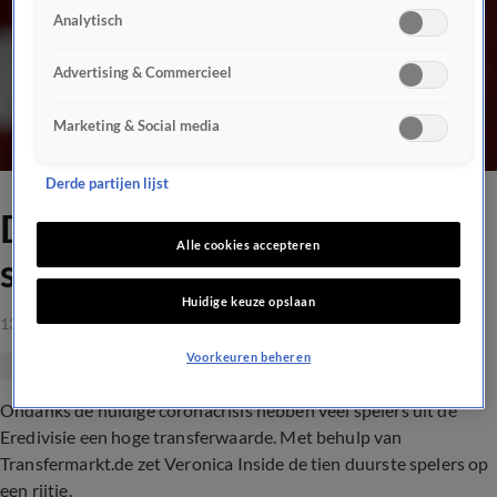
Analytisch
Advertising & Commercieel
Marketing & Social media
Derde partijen lijst
Dit zijn de tien duurste
Alle cookies accepteren
spelers uit de Eredivisie
Huidige keuze opslaan
13 mrt 2021, 20:27
Voorkeuren beheren
Ondanks de huidige coronacrisis hebben veel spelers uit de
Eredivisie een hoge transferwaarde. Met behulp van
Transfermarkt.de zet Veronica Inside de tien duurste spelers op
een rijtje.