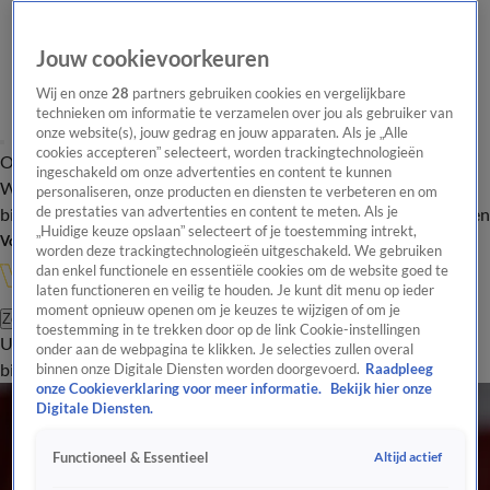
Jouw cookievoorkeuren
Wij en onze
28
partners gebruiken cookies en vergelijkbare
technieken om informatie te verzamelen over jou als gebruiker van
onze website(s), jouw gedrag en jouw apparaten. Als je „Alle
cookies accepteren” selecteert, worden trackingtechnologieën
Overzicht
In de
Onze programma's
Uitzendingen
Onze gezichten
ingeschakeld om onze advertenties en content te kunnen
Wandelgangen
Interviews
Uitzending
personaliseren, onze producten en diensten te verbeteren en om
bijwonen
de prestaties van advertenties en content te meten. Als je
Podcast
Shop
Veelgestelde vragen
Kijkersvraag insturen
„Huidige keuze opslaan” selecteert of je toestemming intrekt,
Volg Vandaag Inside
worden deze trackingtechnologieën uitgeschakeld. We gebruiken
dan enkel functionele en essentiële cookies om de website goed te
laten functioneren en veilig te houden. Je kunt dit menu op ieder
moment opnieuw openen om je keuzes te wijzigen of om je
Zoeken
toestemming in te trekken door op de link Cookie-instellingen
Uitzendingen
Vandaag Inside
De Oranjezomer
Shop
Uitzending
onder aan de webpagina te klikken. Je selecties zullen overal
bijwonen
binnen onze Digitale Diensten worden doorgevoerd.
Raadpleeg
onze Cookieverklaring voor meer informatie.
Bekijk hier onze
Digitale Diensten.
Altijd actief
Functioneel & Essentieel