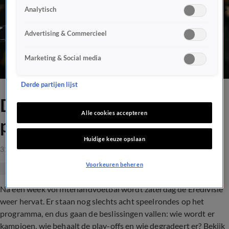
Analytisch
Advertising & Commercieel
Marketing & Social media
Derde partijen lijst
Dit is het resterende
Alle cookies accepteren
programma in de Eredivisie
Huidige keuze opslaan
31 mrt 2023, 12:29
Voorkeuren beheren
Na een week vol interlandvoetbal wordt zaterdag de Eredivisie
weer hervat. Er staan nog slechts acht speelrondes op het
programma, en dus gaan de beslissingen vallen: wie wordt er
kampioen, wie behaalt de play-offs en wie degradeert er? Bekijk