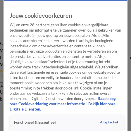
Jouw cookievoorkeuren
Wij en onze
28
partners gebruiken cookies en vergelijkbare
technieken om informatie te verzamelen over jou als gebruiker van
onze website(s), jouw gedrag en jouw apparaten. Als je „Alle
cookies accepteren” selecteert, worden trackingtechnologieën
Overzicht
In de
Onze programma's
Uitzendingen
Onze gezichten
ingeschakeld om onze advertenties en content te kunnen
Wandelgangen
Interviews
Uitzending
personaliseren, onze producten en diensten te verbeteren en om
bijwonen
de prestaties van advertenties en content te meten. Als je
Podcast
Shop
Veelgestelde vragen
Kijkersvraag insturen
„Huidige keuze opslaan” selecteert of je toestemming intrekt,
Volg Vandaag Inside
worden deze trackingtechnologieën uitgeschakeld. We gebruiken
dan enkel functionele en essentiële cookies om de website goed te
laten functioneren en veilig te houden. Je kunt dit menu op ieder
moment opnieuw openen om je keuzes te wijzigen of om je
Zoeken
toestemming in te trekken door op de link Cookie-instellingen
Uitzendingen
Vandaag Inside
De Oranjezomer
Shop
Uitzending
onder aan de webpagina te klikken. Je selecties zullen overal
bijwonen
binnen onze Digitale Diensten worden doorgevoerd.
Raadpleeg
onze Cookieverklaring voor meer informatie.
Bekijk hier onze
Digitale Diensten.
Altijd actief
Functioneel & Essentieel