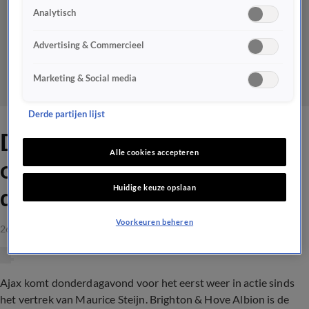
Analytisch
Advertising & Commercieel
Marketing & Social media
Derde partijen lijst
Dit is de vermoedelijke
Alle cookies accepteren
opstelling van Ajax voor het
Huidige keuze opslaan
duel met Brighton
Voorkeuren beheren
26 okt 2023, 12:22
Ajax komt donderdagavond voor het eerst weer in actie sinds
het vertrek van Maurice Steijn. Brighton & Hove Albion is de