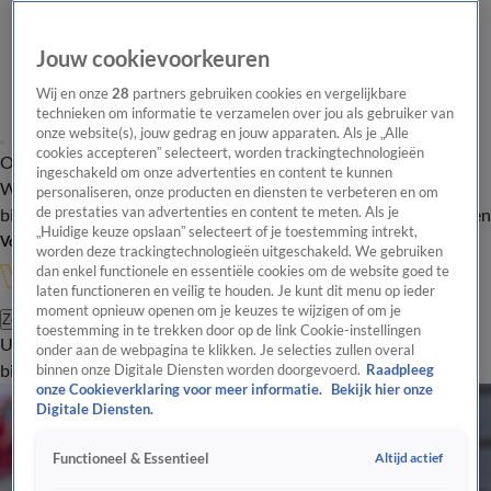
Jouw cookievoorkeuren
Wij en onze
28
partners gebruiken cookies en vergelijkbare
technieken om informatie te verzamelen over jou als gebruiker van
onze website(s), jouw gedrag en jouw apparaten. Als je „Alle
cookies accepteren” selecteert, worden trackingtechnologieën
Overzicht
In de
Onze programma's
Uitzendingen
Onze gezichten
ingeschakeld om onze advertenties en content te kunnen
Wandelgangen
Interviews
Uitzending
personaliseren, onze producten en diensten te verbeteren en om
bijwonen
de prestaties van advertenties en content te meten. Als je
Podcast
Shop
Veelgestelde vragen
Kijkersvraag insturen
„Huidige keuze opslaan” selecteert of je toestemming intrekt,
Volg Vandaag Inside
worden deze trackingtechnologieën uitgeschakeld. We gebruiken
dan enkel functionele en essentiële cookies om de website goed te
laten functioneren en veilig te houden. Je kunt dit menu op ieder
moment opnieuw openen om je keuzes te wijzigen of om je
Zoeken
toestemming in te trekken door op de link Cookie-instellingen
Uitzendingen
Vandaag Inside
De Oranjezomer
Shop
Uitzending
onder aan de webpagina te klikken. Je selecties zullen overal
bijwonen
binnen onze Digitale Diensten worden doorgevoerd.
Raadpleeg
onze Cookieverklaring voor meer informatie.
Bekijk hier onze
Digitale Diensten.
Altijd actief
Functioneel & Essentieel