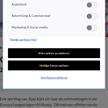
Analytisch
Advertising & Commercieel
Marketing & Social media
Derde partijen lijst
'Dit had een affiche van de
Alle cookies accepteren
Champions League kunnen
Huidige keuze opslaan
zijn'
Voorkeuren beheren
19 mrt 2021, 20:18
Erik ten Hag van Ajax kijkt uit naar de ontmoetingen in de
Europa League tegen AS Roma. 'Dit had een affiche van de