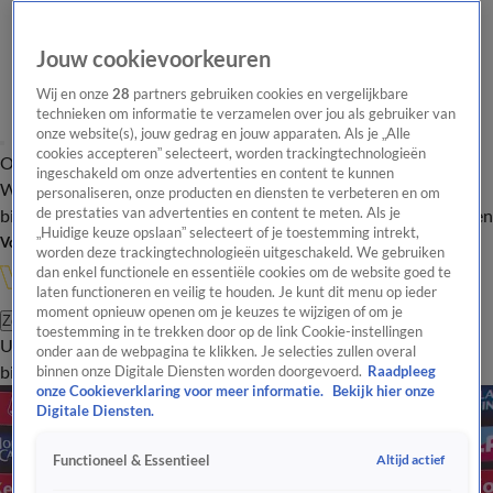
Jouw cookievoorkeuren
Wij en onze
28
partners gebruiken cookies en vergelijkbare
technieken om informatie te verzamelen over jou als gebruiker van
onze website(s), jouw gedrag en jouw apparaten. Als je „Alle
cookies accepteren” selecteert, worden trackingtechnologieën
Overzicht
In de
Onze programma's
Uitzendingen
Onze gezichten
ingeschakeld om onze advertenties en content te kunnen
Wandelgangen
Interviews
Uitzending
personaliseren, onze producten en diensten te verbeteren en om
bijwonen
de prestaties van advertenties en content te meten. Als je
Podcast
Shop
Veelgestelde vragen
Kijkersvraag insturen
„Huidige keuze opslaan” selecteert of je toestemming intrekt,
Volg Vandaag Inside
worden deze trackingtechnologieën uitgeschakeld. We gebruiken
dan enkel functionele en essentiële cookies om de website goed te
laten functioneren en veilig te houden. Je kunt dit menu op ieder
moment opnieuw openen om je keuzes te wijzigen of om je
Zoeken
toestemming in te trekken door op de link Cookie-instellingen
Uitzendingen
Vandaag Inside
De Oranjezomer
Shop
Uitzending
onder aan de webpagina te klikken. Je selecties zullen overal
bijwonen
binnen onze Digitale Diensten worden doorgevoerd.
Raadpleeg
onze Cookieverklaring voor meer informatie.
Bekijk hier onze
Digitale Diensten.
Altijd actief
Functioneel & Essentieel