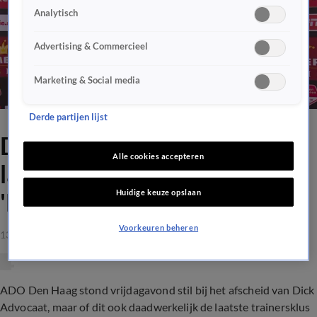
Analytisch
Advertising & Commercieel
Marketing & Social media
Derde partijen lijst
Dick Advocaat schiet in de
Alle cookies accepteren
lach na vraag over toekomst:
Huidige keuze opslaan
'Dan houd ik nog iets open'
Voorkeuren beheren
13 mei 2023, 11:24
ADO Den Haag stond vrijdagavond stil bij het afscheid van Dick
Advocaat, maar of dit ook daadwerkelijk de laatste trainersklus