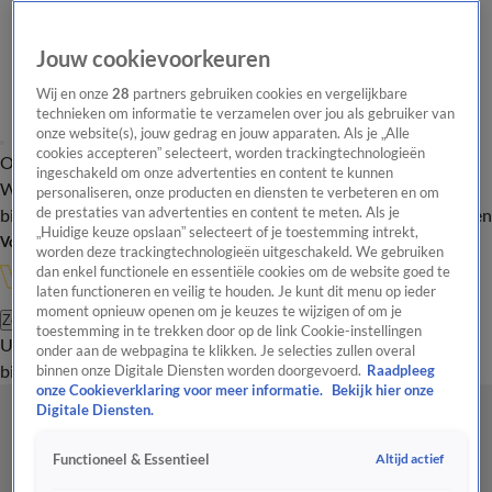
Jouw cookievoorkeuren
Wij en onze
28
partners gebruiken cookies en vergelijkbare
technieken om informatie te verzamelen over jou als gebruiker van
onze website(s), jouw gedrag en jouw apparaten. Als je „Alle
cookies accepteren” selecteert, worden trackingtechnologieën
Overzicht
In de
Onze programma's
Uitzendingen
Onze gezichten
ingeschakeld om onze advertenties en content te kunnen
Wandelgangen
Interviews
Uitzending
personaliseren, onze producten en diensten te verbeteren en om
bijwonen
de prestaties van advertenties en content te meten. Als je
Podcast
Shop
Veelgestelde vragen
Kijkersvraag insturen
„Huidige keuze opslaan” selecteert of je toestemming intrekt,
Volg Vandaag Inside
worden deze trackingtechnologieën uitgeschakeld. We gebruiken
dan enkel functionele en essentiële cookies om de website goed te
laten functioneren en veilig te houden. Je kunt dit menu op ieder
moment opnieuw openen om je keuzes te wijzigen of om je
Zoeken
toestemming in te trekken door op de link Cookie-instellingen
Uitzendingen
Vandaag Inside
De Oranjezomer
Shop
Uitzending
onder aan de webpagina te klikken. Je selecties zullen overal
bijwonen
binnen onze Digitale Diensten worden doorgevoerd.
Raadpleeg
onze Cookieverklaring voor meer informatie.
Bekijk hier onze
Digitale Diensten.
Altijd actief
Functioneel & Essentieel