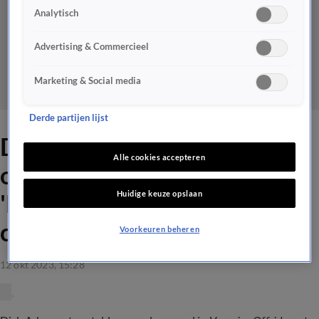
Analytisch
Advertising & Commercieel
Marketing & Social media
Derde partijen lijst
Dick Advocaat maakt
Alle cookies accepteren
opstelling voor Oranje:
Huidige keuze opslaan
'Lekker makkelijk als je geen
club hebt'
Voorkeuren beheren
12 okt 2023, 15:28