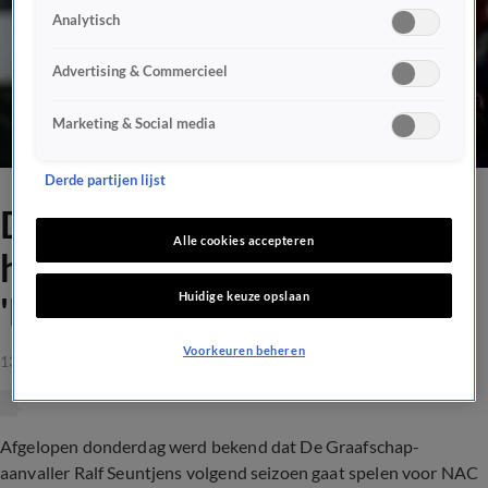
Analytisch
Advertising & Commercieel
Marketing & Social media
Derde partijen lijst
De Graafschap-voorzitter
Alle cookies accepteren
haalt uit naar NAC-trainer:
Huidige keuze opslaan
'Fuck Steijn!'
Voorkeuren beheren
13 mrt 2021, 13:50
Afgelopen donderdag werd bekend dat De Graafschap-
aanvaller Ralf Seuntjens volgend seizoen gaat spelen voor NAC