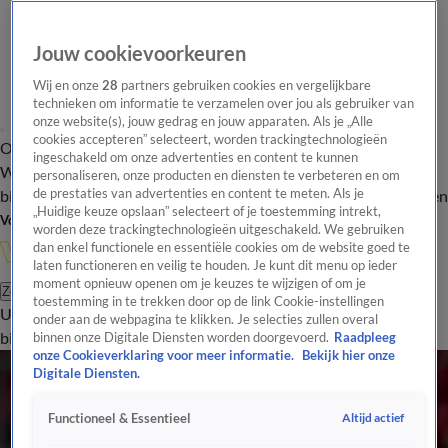
Jouw cookievoorkeuren
Wij en onze
28
partners gebruiken cookies en vergelijkbare
technieken om informatie te verzamelen over jou als gebruiker van
onze website(s), jouw gedrag en jouw apparaten. Als je „Alle
cookies accepteren” selecteert, worden trackingtechnologieën
Overzicht
In de
Onze programma's
Uitzendingen
Onze gezichten
ingeschakeld om onze advertenties en content te kunnen
Wandelgangen
Interviews
Uitzending
personaliseren, onze producten en diensten te verbeteren en om
bijwonen
de prestaties van advertenties en content te meten. Als je
Podcast
Shop
Veelgestelde vragen
Kijkersvraag insturen
„Huidige keuze opslaan” selecteert of je toestemming intrekt,
Volg Vandaag Inside
worden deze trackingtechnologieën uitgeschakeld. We gebruiken
dan enkel functionele en essentiële cookies om de website goed te
laten functioneren en veilig te houden. Je kunt dit menu op ieder
moment opnieuw openen om je keuzes te wijzigen of om je
Zoeken
toestemming in te trekken door op de link Cookie-instellingen
Uitzendingen
Vandaag Inside
De Oranjezomer
Shop
Uitzending
onder aan de webpagina te klikken. Je selecties zullen overal
bijwonen
binnen onze Digitale Diensten worden doorgevoerd.
Raadpleeg
onze Cookieverklaring voor meer informatie.
Bekijk hier onze
Digitale Diensten.
Altijd actief
Functioneel & Essentieel