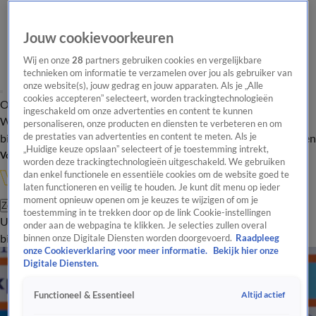
Jouw cookievoorkeuren
Wij en onze
28
partners gebruiken cookies en vergelijkbare
technieken om informatie te verzamelen over jou als gebruiker van
onze website(s), jouw gedrag en jouw apparaten. Als je „Alle
cookies accepteren” selecteert, worden trackingtechnologieën
Overzicht
In de
Onze programma's
Uitzendingen
Onze gezichten
ingeschakeld om onze advertenties en content te kunnen
Wandelgangen
Interviews
Uitzending
personaliseren, onze producten en diensten te verbeteren en om
bijwonen
de prestaties van advertenties en content te meten. Als je
Podcast
Shop
Veelgestelde vragen
Kijkersvraag insturen
„Huidige keuze opslaan” selecteert of je toestemming intrekt,
Volg Vandaag Inside
worden deze trackingtechnologieën uitgeschakeld. We gebruiken
dan enkel functionele en essentiële cookies om de website goed te
laten functioneren en veilig te houden. Je kunt dit menu op ieder
moment opnieuw openen om je keuzes te wijzigen of om je
Zoeken
toestemming in te trekken door op de link Cookie-instellingen
Uitzendingen
Vandaag Inside
De Oranjezomer
Shop
Uitzending
onder aan de webpagina te klikken. Je selecties zullen overal
bijwonen
binnen onze Digitale Diensten worden doorgevoerd.
Raadpleeg
onze Cookieverklaring voor meer informatie.
Bekijk hier onze
Digitale Diensten.
Altijd actief
Functioneel & Essentieel