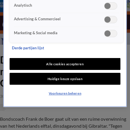
Analytisch
Advertising & Commercieel
Marketing & Social media
Derde partijen lijst
De Boer verwacht geen
Alle cookies accepteren
monsterscore tegen
Huidige keuze opslaan
Gibraltar
Voorkeuren beheren
30 mrt 2021, 22:41
Bondscoach Frank de Boer gaat uit van een ruime overwinning
van het Nederlands elftal, dinsdagavond bij Gibraltar. "Tegen