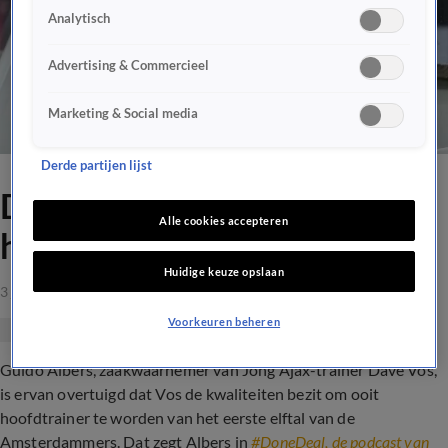
Analytisch
Advertising & Commercieel
Marketing & Social media
Derde partijen lijst
Dave Vos gelinkt aan
Alle cookies accepteren
hoofdtrainerschap Ajax 1
Huidige keuze opslaan
3 jan 2024, 14:50
Voorkeuren beheren
Guido Albers, zaakwaarnemer van Jong Ajax-trainer Dave Vos,
is ervan overtuigd dat Vos de kwaliteiten bezit om ooit
hoofdtrainer te worden van het eerste elftal van de
Amsterdammers. Dat zegt Albers in
#DoneDeal, de podcast van