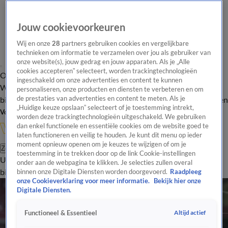
Jouw cookievoorkeuren
Wij en onze
28
partners gebruiken cookies en vergelijkbare
technieken om informatie te verzamelen over jou als gebruiker van
onze website(s), jouw gedrag en jouw apparaten. Als je „Alle
cookies accepteren” selecteert, worden trackingtechnologieën
Overzicht
In de
Onze programma's
Uitzendingen
Onze gezichten
ingeschakeld om onze advertenties en content te kunnen
Wandelgangen
Interviews
Uitzending
personaliseren, onze producten en diensten te verbeteren en om
bijwonen
de prestaties van advertenties en content te meten. Als je
Podcast
Shop
Veelgestelde vragen
Kijkersvraag insturen
„Huidige keuze opslaan” selecteert of je toestemming intrekt,
Volg Vandaag Inside
worden deze trackingtechnologieën uitgeschakeld. We gebruiken
dan enkel functionele en essentiële cookies om de website goed te
laten functioneren en veilig te houden. Je kunt dit menu op ieder
moment opnieuw openen om je keuzes te wijzigen of om je
Zoeken
toestemming in te trekken door op de link Cookie-instellingen
Uitzendingen
Vandaag Inside
De Oranjezomer
Shop
Uitzending
onder aan de webpagina te klikken. Je selecties zullen overal
bijwonen
binnen onze Digitale Diensten worden doorgevoerd.
Raadpleeg
onze Cookieverklaring voor meer informatie.
Bekijk hier onze
Digitale Diensten.
Altijd actief
Functioneel & Essentieel