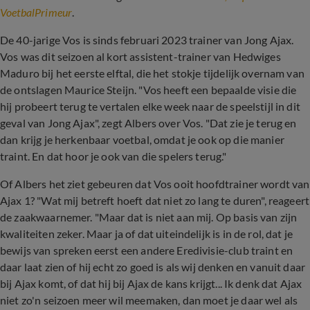
VoetbalPrimeur
.
De 40-jarige Vos is sinds februari 2023 trainer van Jong Ajax.
Vos was dit seizoen al kort assistent-trainer van Hedwiges
Maduro bij het eerste elftal, die het stokje tijdelijk overnam van
de ontslagen Maurice Steijn. "Vos heeft een bepaalde visie die
hij probeert terug te vertalen elke week naar de speelstijl in dit
geval van Jong Ajax", zegt Albers over Vos. "Dat zie je terug en
dan krijg je herkenbaar voetbal, omdat je ook op die manier
traint. En dat hoor je ook van die spelers terug."
Of Albers het ziet gebeuren dat Vos ooit hoofdtrainer wordt van
Ajax 1? "Wat mij betreft hoeft dat niet zo lang te duren", reageert
de zaakwaarnemer. "Maar dat is niet aan mij. Op basis van zijn
kwaliteiten zeker. Maar ja of dat uiteindelijk is in de rol, dat je
bewijs van spreken eerst een andere Eredivisie-club traint en
daar laat zien of hij echt zo goed is als wij denken en vanuit daar
bij Ajax komt, of dat hij bij Ajax de kans krijgt... Ik denk dat Ajax
niet zo'n seizoen meer wil meemaken, dan moet je daar wel als