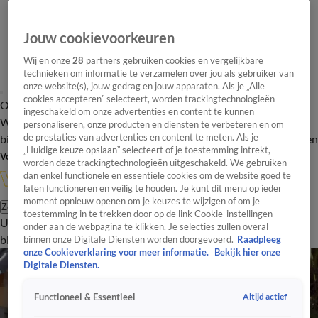
Jouw cookievoorkeuren
Wij en onze
28
partners gebruiken cookies en vergelijkbare
technieken om informatie te verzamelen over jou als gebruiker van
onze website(s), jouw gedrag en jouw apparaten. Als je „Alle
cookies accepteren” selecteert, worden trackingtechnologieën
Overzicht
In de
Onze programma's
Uitzendingen
Onze gezichten
ingeschakeld om onze advertenties en content te kunnen
Wandelgangen
Interviews
Uitzending
personaliseren, onze producten en diensten te verbeteren en om
bijwonen
de prestaties van advertenties en content te meten. Als je
Podcast
Shop
Veelgestelde vragen
Kijkersvraag insturen
„Huidige keuze opslaan” selecteert of je toestemming intrekt,
Volg Vandaag Inside
worden deze trackingtechnologieën uitgeschakeld. We gebruiken
dan enkel functionele en essentiële cookies om de website goed te
laten functioneren en veilig te houden. Je kunt dit menu op ieder
moment opnieuw openen om je keuzes te wijzigen of om je
Zoeken
toestemming in te trekken door op de link Cookie-instellingen
Uitzendingen
Vandaag Inside
De Oranjezomer
Shop
Uitzending
onder aan de webpagina te klikken. Je selecties zullen overal
bijwonen
binnen onze Digitale Diensten worden doorgevoerd.
Raadpleeg
onze Cookieverklaring voor meer informatie.
Bekijk hier onze
Digitale Diensten.
Altijd actief
Functioneel & Essentieel