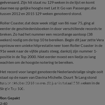
geëvenaard. Zijn hit staat nu 129 weken in de lijst en komt
daarmee op gelijke hoogte met Let It Go van Passenger, die
tussen 2012 en 2015 129 weken genoteerd stond.
Roller Coaster, dat deze week stijgt van 86 naar 75, ging al
eerder de geschiedenisboeken in door verschillende records te
breken. Zo had het nummer een recordlange aanloop (38
weken) nodig om de top 10 te bereiken. Begin dit jaar zette Vera
opnieuw een unieke hitprestatie neer toen Roller Coaster in de
91e week naar de vijfde plaats steeg, dankzij zijn nummer 1-
positie in de Top 2000. Niet eerder moest een liedje zo lang
wachten om de hoogste notering te bereiken.
Het record voor langst genoteerde Nederlandstalige single ooit
staat op de naam van Davina Michelle. Duurt Te Lang stond
PRACHTIG! Danny Vera speelt 'Roller 
tussen oktober 2018 en mei dit jaar in totaal 118 weken in de
Coaster' tijdens opening VI
Single Top 100.
Bon Gepakt
2:40