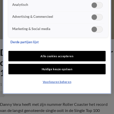
Analytisch
Advertising & Commercieel
Marketing & Social media
Derde partijen lijst
Danny Vera evenaart zes jaar
Alle cookies accepteren
oud hitrecord in Single Top
Huidige keuze opslaan
100
Voorkeuren beheren
1 okt 2021, 18:24
Danny Vera heeft met zijn nummer Roller Coaster het record
van de langst genoteerde single ooit in de Single Top 100