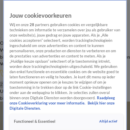
Jouw cookievoorkeuren
Wij en onze
28
partners gebruiken cookies en vergelijkbare
technieken om informatie te verzamelen over jou als gebruiker van
onze website(s), jouw gedrag en jouw apparaten. Als je „Alle
cookies accepteren” selecteert, worden trackingtechnologieën
Overzicht
In de
Onze programma's
Uitzendingen
Onze gezichten
ingeschakeld om onze advertenties en content te kunnen
Wandelgangen
Interviews
Uitzending
personaliseren, onze producten en diensten te verbeteren en om
bijwonen
de prestaties van advertenties en content te meten. Als je
Podcast
Shop
Veelgestelde vragen
Kijkersvraag insturen
„Huidige keuze opslaan” selecteert of je toestemming intrekt,
Volg Vandaag Inside
worden deze trackingtechnologieën uitgeschakeld. We gebruiken
dan enkel functionele en essentiële cookies om de website goed te
laten functioneren en veilig te houden. Je kunt dit menu op ieder
moment opnieuw openen om je keuzes te wijzigen of om je
Zoeken
toestemming in te trekken door op de link Cookie-instellingen
Uitzendingen
Vandaag Inside
De Oranjezomer
Shop
Uitzending
onder aan de webpagina te klikken. Je selecties zullen overal
bijwonen
binnen onze Digitale Diensten worden doorgevoerd.
Raadpleeg
onze Cookieverklaring voor meer informatie.
Bekijk hier onze
Digitale Diensten.
Altijd actief
Functioneel & Essentieel