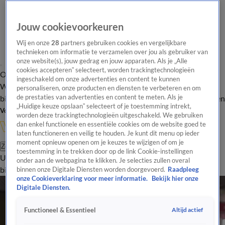
Jouw cookievoorkeuren
Wij en onze
28
partners gebruiken cookies en vergelijkbare
technieken om informatie te verzamelen over jou als gebruiker van
onze website(s), jouw gedrag en jouw apparaten. Als je „Alle
cookies accepteren” selecteert, worden trackingtechnologieën
Overzicht
In de
Onze programma's
Uitzendingen
Onze gezichten
ingeschakeld om onze advertenties en content te kunnen
Wandelgangen
Interviews
Uitzending
personaliseren, onze producten en diensten te verbeteren en om
bijwonen
de prestaties van advertenties en content te meten. Als je
Podcast
Shop
Veelgestelde vragen
Kijkersvraag insturen
„Huidige keuze opslaan” selecteert of je toestemming intrekt,
Volg Vandaag Inside
worden deze trackingtechnologieën uitgeschakeld. We gebruiken
dan enkel functionele en essentiële cookies om de website goed te
laten functioneren en veilig te houden. Je kunt dit menu op ieder
moment opnieuw openen om je keuzes te wijzigen of om je
Zoeken
toestemming in te trekken door op de link Cookie-instellingen
Uitzendingen
Vandaag Inside
De Oranjezomer
Shop
Uitzending
onder aan de webpagina te klikken. Je selecties zullen overal
bijwonen
binnen onze Digitale Diensten worden doorgevoerd.
Raadpleeg
onze Cookieverklaring voor meer informatie.
Bekijk hier onze
Digitale Diensten.
Altijd actief
Functioneel & Essentieel