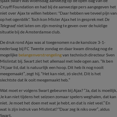
Sjaak Swart was woensdag aanwezig op de open dag van de
Cruyff Foundation en had bij de aanwezige pers aangegeven het
niet over Ajax te willen hebben: "Daar hebben we teveel pijn van
op het ogenblik". Toch kon Mister Ajax het in gesprek met
De
Telegraaf
niet laten om zijn mening te geven over de huidige
situatie bij de Amsterdamse club.
De druk rond Ajax was al toegenomen na de kansloze 3-1-
nederlaag bij FC Twente zondag en daar kwam dinsdag nog de
mogelijke
belangenverstrengeling
van technisch directeur Sven
Mislintat bij. Swart ziet het allemaal met lede ogen aan. “Ik ben
74 jaar lid, dat is natuurlijk een hoop. Dit heb ik nog nooit
meegemaakt”, zegt hij. “Het kan niet, zó slecht. Dit is het
slechtste dat ik ooit meegemaakt heb.”
Wat moet er volgens Swart gebeuren bij Ajax? “Ja, dat is moeilijk.
Je kan niet tijdens het seizoen zomaar spelers weghalen, dat kan
niet. Je moet het doen met wat je hebt, en dat is niet veel.” En
wat is zijn indruk van Mislintat? “Daar zeg ik niks over”, aldus
Swart.