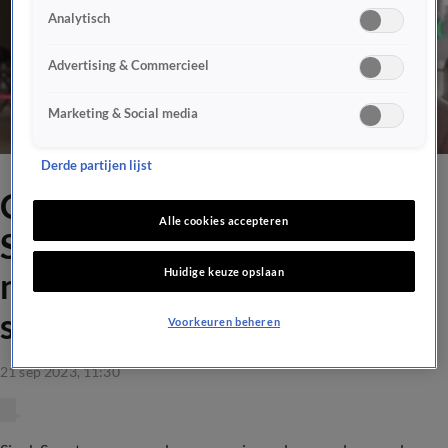
Analytisch
Advertising & Commercieel
Marketing & Social media
Derde partijen lijst
Crisis bij Ajax doet Sjaak
Alle cookies accepteren
Swart veel pijn: ‘Dit heb ik
Huidige keuze opslaan
nog nooit meegemaakt, zó
slecht!’
Voorkeuren beheren
21 sep 2023, 11:30