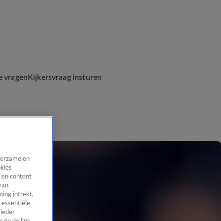
e vragen
Kijkersvraag insturen
 verzamelen
okies
 en content
van
ing intrekt,
 essentiële
 ieder
 op de link