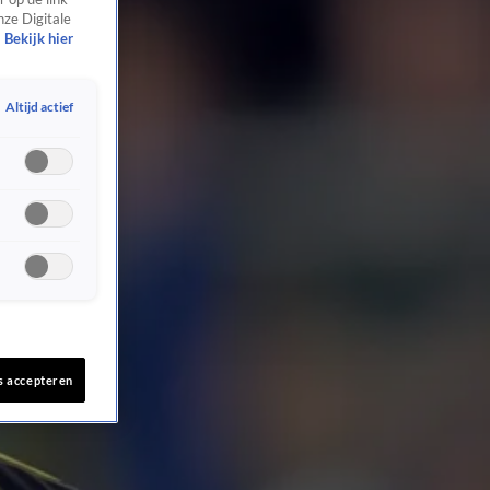
nze Digitale
Bekijk hier
Altijd actief
s accepteren