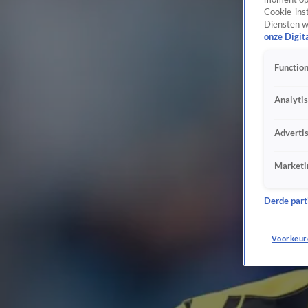
Cookie-inst
Diensten w
onze Digit
Function
Analyti
Adverti
Marketi
Derde parti
Voorkeur