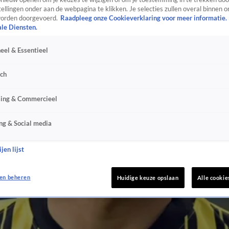
ellingen onder aan de webpagina te klikken. Je selecties zullen overal binnen o
orden doorgevoerd.
Raadpleeg onze Cookieverklaring voor meer informatie.
ale Diensten.
eel & Essentieel
sch
sing & Commercieel
ng & Social media
jen lijst
en beheren
Huidige keuze opslaan
Alle cookie