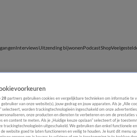
lgangen
Interviews
Uitzending bijwonen
Podcast
Shop
Veelgesteld
ijwonen
ookievoorkeuren
e
28
partners gebruiken cookies en vergelijkbare technieken om informatie te
s gebruiker van onze website(s), jouw gedrag en jouw apparaten. Als je „Alle co
” selecteert, worden trackingtechnologieën ingeschakeld om onze advertenties
personaliseren, onze producten en diensten te verbeteren en om de prestaties 
s en content te meten. Als je „Huidige keuze opslaan” selecteert of je toestemm
e trackingtechnologieën uitgeschakeld. We gebruiken dan enkel functionele en
de website goed te laten functioneren en veilig te houden. Je kunt dit menu op
ieuw openen om je keuzes te wijzigen of om je toestemming in te trekken door