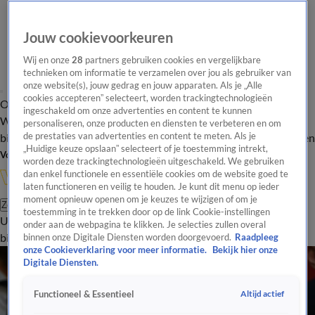
Jouw cookievoorkeuren
Wij en onze
28
partners gebruiken cookies en vergelijkbare
technieken om informatie te verzamelen over jou als gebruiker van
onze website(s), jouw gedrag en jouw apparaten. Als je „Alle
cookies accepteren” selecteert, worden trackingtechnologieën
Overzicht
In de
Onze programma's
Uitzendingen
Onze gezichten
ingeschakeld om onze advertenties en content te kunnen
Wandelgangen
Interviews
Uitzending
personaliseren, onze producten en diensten te verbeteren en om
bijwonen
de prestaties van advertenties en content te meten. Als je
Podcast
Shop
Veelgestelde vragen
Kijkersvraag insturen
„Huidige keuze opslaan” selecteert of je toestemming intrekt,
Volg Vandaag Inside
worden deze trackingtechnologieën uitgeschakeld. We gebruiken
dan enkel functionele en essentiële cookies om de website goed te
laten functioneren en veilig te houden. Je kunt dit menu op ieder
moment opnieuw openen om je keuzes te wijzigen of om je
Zoeken
toestemming in te trekken door op de link Cookie-instellingen
Uitzendingen
Vandaag Inside
De Oranjezomer
Shop
Uitzending
onder aan de webpagina te klikken. Je selecties zullen overal
bijwonen
binnen onze Digitale Diensten worden doorgevoerd.
Raadpleeg
onze Cookieverklaring voor meer informatie.
Bekijk hier onze
Digitale Diensten.
Altijd actief
Functioneel & Essentieel