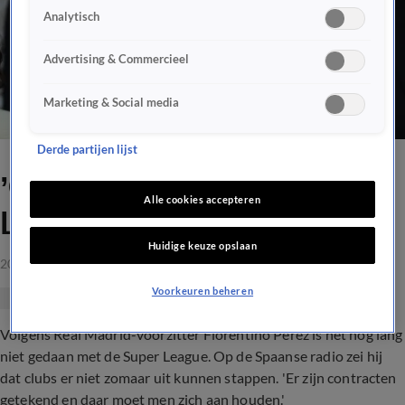
Analytisch
Advertising & Commercieel
Marketing & Social media
Derde partijen lijst
’Clubs kunnen niet uit Super
Alle cookies accepteren
League stappen’
Huidige keuze opslaan
20 apr 2021, 08:53
Voorkeuren beheren
Volgens Real Madrid-voorzitter Florentino Perez is het nog lang
niet gedaan met de Super League. Op de Spaanse radio zei hij
dat clubs er niet zomaar uit kunnen stappen. 'Er zijn contracten
getekend en daar moet men zich aan houden.'