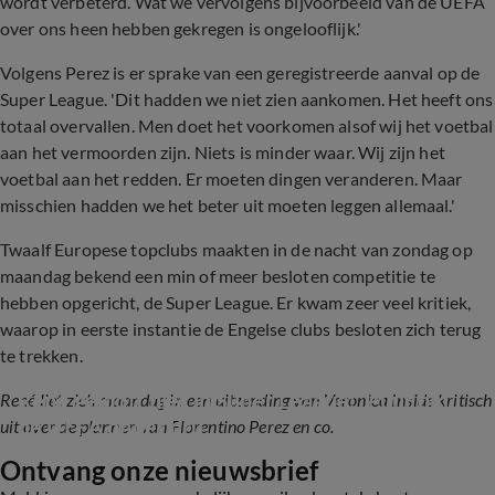
wordt verbeterd. Wat we vervolgens bijvoorbeeld van de UEFA
over ons heen hebben gekregen is ongelooflijk.'
Volgens Perez is er sprake van een geregistreerde aanval op de
Super League. 'Dit hadden we niet zien aankomen. Het heeft ons
totaal overvallen. Men doet het voorkomen alsof wij het voetbal
aan het vermoorden zijn. Niets is minder waar. Wij zijn het
voetbal aan het redden. Er moeten dingen veranderen. Maar
misschien hadden we het beter uit moeten leggen allemaal.'
Twaalf Europese topclubs maakten in de nacht van zondag op
maandag bekend een min of meer besloten competitie te
hebben opgericht, de Super League. Er kwam zeer veel kritiek,
waarop in eerste instantie de Engelse clubs besloten zich terug
te trekken.
René gelooft niet in Super League: 'Puur om 
René liet zich maandag in een uitzending van Veronica Inside kritisch
de UEFA onder dru...
uit over de plannen van Florentino Perez en co.
Ontvang onze nieuwsbrief