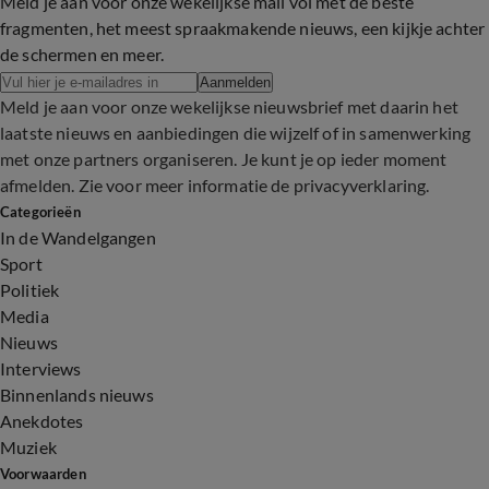
1:12
Meld je aan voor onze wekelijkse mail vol met de beste
fragmenten, het meest spraakmakende nieuws, een kijkje achter
de schermen en meer.
Aanmelden
Meld je aan voor onze wekelijkse nieuwsbrief met daarin het
laatste nieuws en aanbiedingen die wijzelf of in samenwerking
met onze partners organiseren. Je kunt je op ieder moment
afmelden. Zie voor meer informatie de
privacyverklaring
.
Categorieën
In de Wandelgangen
Sport
Politiek
Media
Nieuws
Interviews
Binnenlands nieuws
Anekdotes
Muziek
Voorwaarden