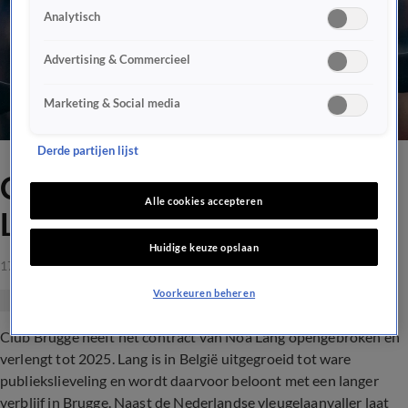
Analytisch
Advertising & Commercieel
Marketing & Social media
Derde partijen lijst
Club Brugge beloont Noa
Alle cookies accepteren
Lang met langdurig contract
Huidige keuze opslaan
17 sep 2021, 18:55
Voorkeuren beheren
Club Brugge heeft het contract van Noa Lang opengebroken en
verlengt tot 2025. Lang is in België uitgegroeid tot ware
publiekslieveling en wordt daarvoor beloont met een langer
verblijf in Brugge. Naast de Nederlandse vleugelaanvaller laat