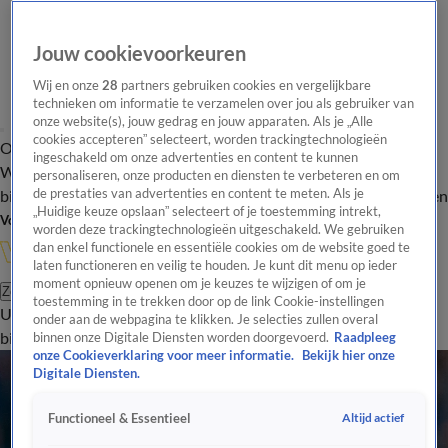
Jouw cookievoorkeuren
Wij en onze
28
partners gebruiken cookies en vergelijkbare
technieken om informatie te verzamelen over jou als gebruiker van
onze website(s), jouw gedrag en jouw apparaten. Als je „Alle
cookies accepteren” selecteert, worden trackingtechnologieën
Overzicht
In de
Onze programma's
Uitzendingen
Onze gezichten
ingeschakeld om onze advertenties en content te kunnen
Wandelgangen
Interviews
Uitzending
personaliseren, onze producten en diensten te verbeteren en om
bijwonen
de prestaties van advertenties en content te meten. Als je
Podcast
Shop
Veelgestelde vragen
Kijkersvraag insturen
„Huidige keuze opslaan” selecteert of je toestemming intrekt,
Volg Vandaag Inside
worden deze trackingtechnologieën uitgeschakeld. We gebruiken
dan enkel functionele en essentiële cookies om de website goed te
laten functioneren en veilig te houden. Je kunt dit menu op ieder
moment opnieuw openen om je keuzes te wijzigen of om je
Zoeken
toestemming in te trekken door op de link Cookie-instellingen
Uitzendingen
Vandaag Inside
De Oranjezomer
Shop
Uitzending
onder aan de webpagina te klikken. Je selecties zullen overal
bijwonen
binnen onze Digitale Diensten worden doorgevoerd.
Raadpleeg
onze Cookieverklaring voor meer informatie.
Bekijk hier onze
Digitale Diensten.
Altijd actief
Functioneel & Essentieel