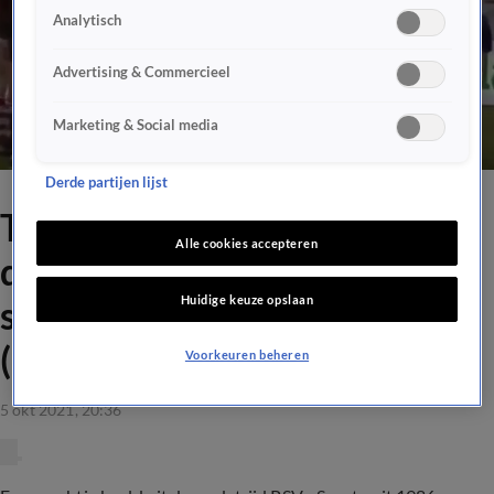
Analytisch
Advertising & Commercieel
Marketing & Social media
Derde partijen lijst
Throwback: Louis van Gaal
Alle cookies accepteren
doet reconstructie van
Huidige keuze opslaan
schwalbe René van der Gijp
(1986)
Voorkeuren beheren
5 okt 2021, 20:36