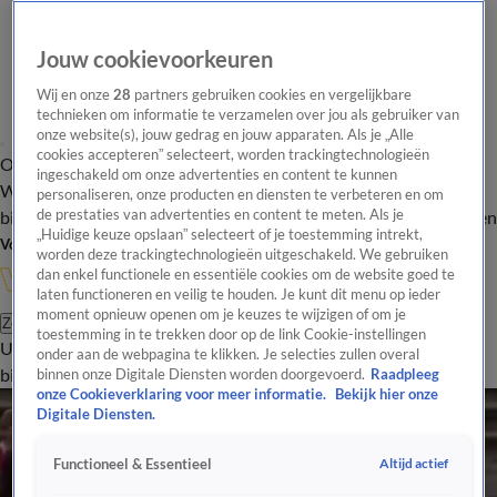
Jouw cookievoorkeuren
Wij en onze
28
partners gebruiken cookies en vergelijkbare
technieken om informatie te verzamelen over jou als gebruiker van
onze website(s), jouw gedrag en jouw apparaten. Als je „Alle
cookies accepteren” selecteert, worden trackingtechnologieën
Overzicht
In de
Onze programma's
Uitzendingen
Onze gezichten
ingeschakeld om onze advertenties en content te kunnen
Wandelgangen
Interviews
Uitzending
personaliseren, onze producten en diensten te verbeteren en om
bijwonen
de prestaties van advertenties en content te meten. Als je
Podcast
Shop
Veelgestelde vragen
Kijkersvraag insturen
„Huidige keuze opslaan” selecteert of je toestemming intrekt,
Volg Vandaag Inside
worden deze trackingtechnologieën uitgeschakeld. We gebruiken
dan enkel functionele en essentiële cookies om de website goed te
laten functioneren en veilig te houden. Je kunt dit menu op ieder
moment opnieuw openen om je keuzes te wijzigen of om je
Zoeken
toestemming in te trekken door op de link Cookie-instellingen
Uitzendingen
Vandaag Inside
De Oranjezomer
Shop
Uitzending
onder aan de webpagina te klikken. Je selecties zullen overal
bijwonen
binnen onze Digitale Diensten worden doorgevoerd.
Raadpleeg
onze Cookieverklaring voor meer informatie.
Bekijk hier onze
Digitale Diensten.
Altijd actief
Functioneel & Essentieel