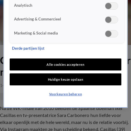
Analytisch
Advertising & Commercieel
Marketing & Social media
Derde partijen lijst
Casillas en journaliste 11 jaar
Alle cookies accepteren
na 'WK-kus' uit elkaar
Huidige keuze opslaan
14 mrt 2021, 09:17
Voorkeuren beheren
Na de WK-finale van 2010 deelden de Spaanse doelman Iker
Casillas en tv-presentatrice Sara Carbonero hun liefde voor
elkaar openlijk met de hele wereld, maar nu is de relatie voorbij.
Via Instagram maakten ze hun scheiding bekend. Casillas (39)