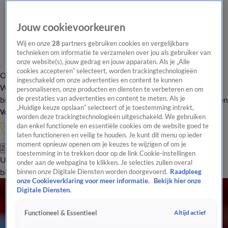
Jouw cookievoorkeuren
Wij en onze
28
partners gebruiken cookies en vergelijkbare
technieken om informatie te verzamelen over jou als gebruiker van
onze website(s), jouw gedrag en jouw apparaten. Als je „Alle
cookies accepteren” selecteert, worden trackingtechnologieën
Overzicht
In de
Onze programma's
Uitzendingen
Onze gezichten
ingeschakeld om onze advertenties en content te kunnen
Wandelgangen
Interviews
Uitzending
personaliseren, onze producten en diensten te verbeteren en om
bijwonen
de prestaties van advertenties en content te meten. Als je
Podcast
Shop
Veelgestelde vragen
Kijkersvraag insturen
„Huidige keuze opslaan” selecteert of je toestemming intrekt,
Volg Vandaag Inside
worden deze trackingtechnologieën uitgeschakeld. We gebruiken
dan enkel functionele en essentiële cookies om de website goed te
laten functioneren en veilig te houden. Je kunt dit menu op ieder
moment opnieuw openen om je keuzes te wijzigen of om je
Zoeken
toestemming in te trekken door op de link Cookie-instellingen
Uitzendingen
Vandaag Inside
De Oranjezomer
Shop
Uitzending
onder aan de webpagina te klikken. Je selecties zullen overal
bijwonen
binnen onze Digitale Diensten worden doorgevoerd.
Raadpleeg
onze Cookieverklaring voor meer informatie.
Bekijk hier onze
Digitale Diensten.
Altijd actief
Functioneel & Essentieel