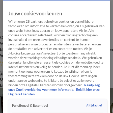
Jouw cookievoorkeuren
Wij en onze
28
partners gebruiken cookies en vergelijkbare
technieken om informatie te verzamelen over jou als gebruiker van
onze website(s), jouw gedrag en jouw apparaten. Als je „Alle
cookies accepteren” selecteert, worden trackingtechnologieën
Overzicht
In de
Onze programma's
Uitzendingen
Onze gezichten
ingeschakeld om onze advertenties en content te kunnen
Wandelgangen
Interviews
Uitzending
personaliseren, onze producten en diensten te verbeteren en om
bijwonen
de prestaties van advertenties en content te meten. Als je
Podcast
Shop
Veelgestelde vragen
Kijkersvraag insturen
„Huidige keuze opslaan” selecteert of je toestemming intrekt,
Volg Vandaag Inside
worden deze trackingtechnologieën uitgeschakeld. We gebruiken
dan enkel functionele en essentiële cookies om de website goed te
laten functioneren en veilig te houden. Je kunt dit menu op ieder
moment opnieuw openen om je keuzes te wijzigen of om je
Zoeken
toestemming in te trekken door op de link Cookie-instellingen
Uitzendingen
Vandaag Inside
De Oranjezomer
Shop
Uitzending
onder aan de webpagina te klikken. Je selecties zullen overal
bijwonen
binnen onze Digitale Diensten worden doorgevoerd.
Raadpleeg
onze Cookieverklaring voor meer informatie.
Bekijk hier onze
Digitale Diensten.
Altijd actief
Functioneel & Essentieel