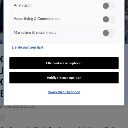
Analytisch
Advertising & Commercieel
Marketing & Social media
Derde partijen lijst
Caroline van der Plas na
Alle cookies accepteren
Johan Derksen en Wilfred
Huidige keuze opslaan
Genee derde gastartiest De
Bevers Live in Ahoy
Voorkeuren beheren
24 apr 2023, 13:10