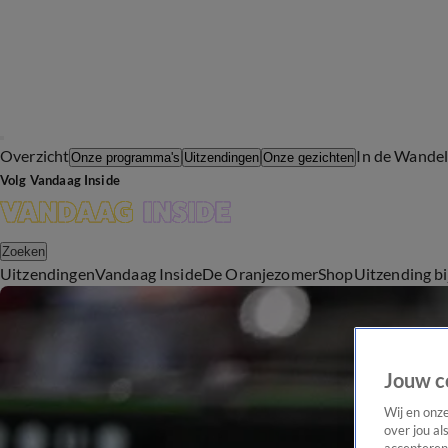
Overzicht
In de Wande
Onze programma's
Uitzendingen
Onze gezichten
Volg Vandaag Inside
Zoeken
Uitzendingen
Vandaag Inside
De Oranjezomer
Shop
Uitzending b
Jouw c
Wij en onz
over jou al