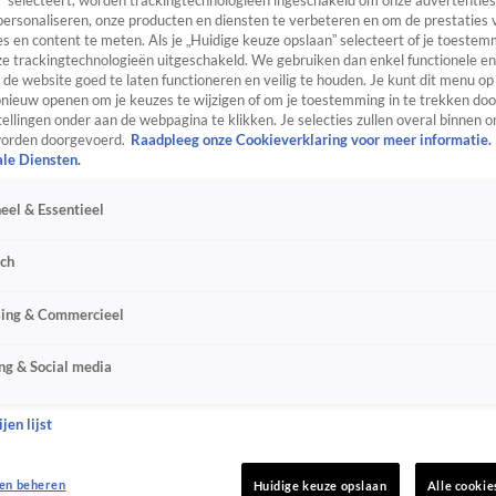
” selecteert, worden trackingtechnologieën ingeschakeld om onze advertenties
personaliseren, onze producten en diensten te verbeteren en om de prestaties 
s en content te meten. Als je „Huidige keuze opslaan” selecteert of je toestemm
e trackingtechnologieën uitgeschakeld. We gebruiken dan enkel functionele en
de website goed te laten functioneren en veilig te houden. Je kunt dit menu op
ieuw openen om je keuzes te wijzigen of om je toestemming in te trekken door
ellingen onder aan de webpagina te klikken. Je selecties zullen overal binnen o
orden doorgevoerd.
Raadpleeg onze Cookieverklaring voor meer informatie.
ale Diensten.
eel & Essentieel
sch
sing & Commercieel
ng & Social media
jen lijst
en beheren
Huidige keuze opslaan
Alle cookie