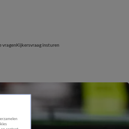
e vragen
Kijkersvraag insturen
 verzamelen
okies