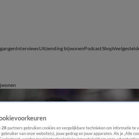
lgangen
Interviews
Uitzending bijwonen
Podcast
Shop
Veelgesteld
ijwonen
ookievoorkeuren
e
28
partners gebruiken cookies en vergelijkbare technieken om informatie te
s gebruiker van onze website(s), jouw gedrag en jouw apparaten. Als je „Alle co