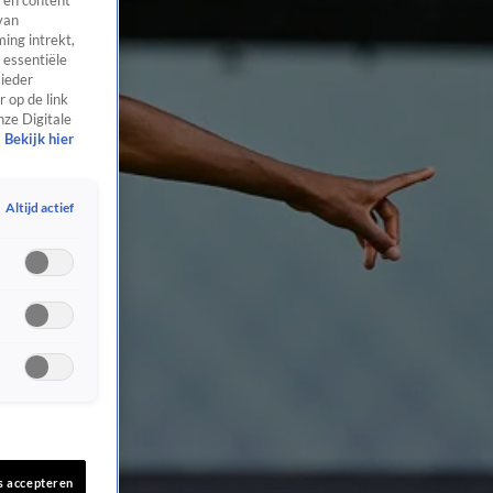
 en content
van
ing intrekt,
 essentiële
 ieder
 op de link
nze Digitale
Bekijk hier
Altijd actief
s accepteren