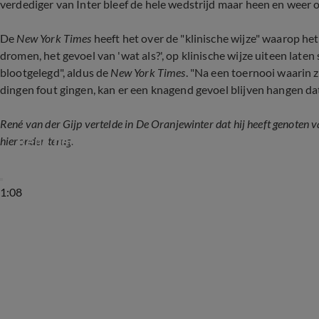
verdediger van Inter bleef de hele wedstrijd maar heen en weer 
De
New York Times
heeft het over de "klinische wijze" waarop he
dromen, het gevoel van 'wat als?', op klinische wijze uiteen lat
blootgelegd", aldus de
New York Times
. "Na een toernooi waarin 
dingen fout gingen, kan er een knagend gevoel blijven hangen d
René van der Gijp vertelde in De Oranjewinter dat hij heeft genoten 
René heeft genoten van Dumfries: 'Een lust voo
hieronder terug.
1:08