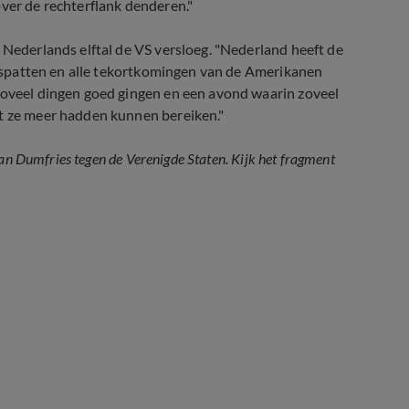
over de rechterflank denderen."
t Nederlands elftal de VS versloeg. "Nederland heeft de
en spatten en alle tekortkomingen van de Amerikanen
zoveel dingen goed gingen en een avond waarin zoveel
at ze meer hadden kunnen bereiken."
van Dumfries tegen de Verenigde Staten. Kijk het fragment
r het oog!'