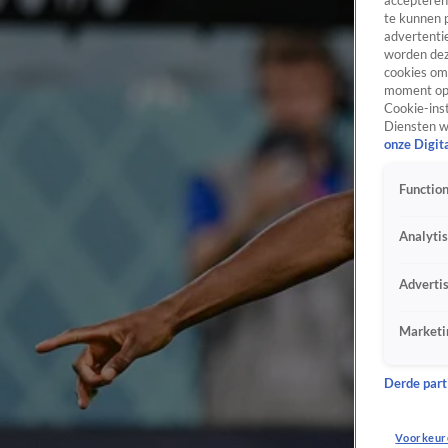
accepteren
te kunnen 
advertentie
worden dez
cookies om 
moment opn
Cookie-inst
Diensten w
onze Digit
Function
Analyti
Adverti
Marketi
Derde parti
Voorkeur