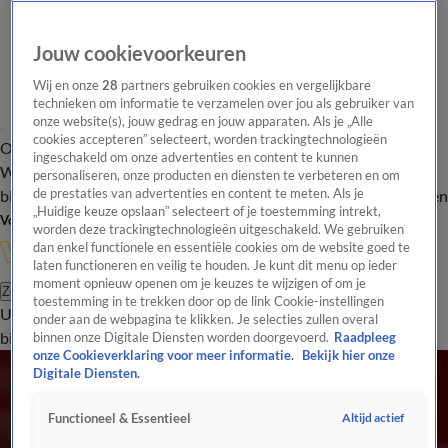
Jouw cookievoorkeuren
Wij en onze
28
partners gebruiken cookies en vergelijkbare
technieken om informatie te verzamelen over jou als gebruiker van
onze website(s), jouw gedrag en jouw apparaten. Als je „Alle
cookies accepteren” selecteert, worden trackingtechnologieën
Overzicht
In de
Onze programma's
Uitzendingen
Onze gezichten
ingeschakeld om onze advertenties en content te kunnen
Wandelgangen
Interviews
Uitzending
personaliseren, onze producten en diensten te verbeteren en om
bijwonen
de prestaties van advertenties en content te meten. Als je
Podcast
Shop
Veelgestelde vragen
Kijkersvraag insturen
„Huidige keuze opslaan” selecteert of je toestemming intrekt,
Volg Vandaag Inside
worden deze trackingtechnologieën uitgeschakeld. We gebruiken
dan enkel functionele en essentiële cookies om de website goed te
laten functioneren en veilig te houden. Je kunt dit menu op ieder
moment opnieuw openen om je keuzes te wijzigen of om je
Zoeken
toestemming in te trekken door op de link Cookie-instellingen
Uitzendingen
Vandaag Inside
De Oranjezomer
Shop
Uitzending
onder aan de webpagina te klikken. Je selecties zullen overal
bijwonen
binnen onze Digitale Diensten worden doorgevoerd.
Raadpleeg
onze Cookieverklaring voor meer informatie.
Bekijk hier onze
Digitale Diensten.
Altijd actief
Functioneel & Essentieel