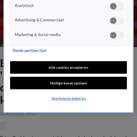
Analytisch
Advertising & Commercieel
Marketing & Social media
Derde partijen lijst
Brobbey ontkracht gerucht:
Alle cookies accepteren
'Ik lees over een
Huidige keuze opslaan
carrièreswitch, maar dat
klopt niet'
Voorkeuren beheren
26 mrt 2021, 09:27