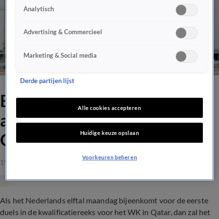
Analytisch
Advertising & Commercieel
Marketing & Social media
Derde partijen lijst
Boycot of niet, Oranje begint
Alle cookies accepteren
aan kwalificatie voor WK in
Huidige keuze opslaan
Qatar
Voorkeuren beheren
19 mrt 2021, 08:00
Als het Nederlands elftal maandag bijeenkomt voor de eerste
duels in de kwalificatiereeks voor het WK in Qatar, dan zal het