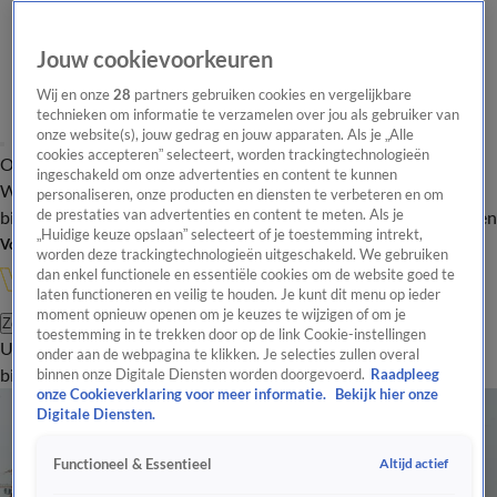
Jouw cookievoorkeuren
Wij en onze
28
partners gebruiken cookies en vergelijkbare
technieken om informatie te verzamelen over jou als gebruiker van
onze website(s), jouw gedrag en jouw apparaten. Als je „Alle
cookies accepteren” selecteert, worden trackingtechnologieën
Overzicht
In de
Onze programma's
Uitzendingen
Onze gezichten
ingeschakeld om onze advertenties en content te kunnen
Wandelgangen
Interviews
Uitzending
personaliseren, onze producten en diensten te verbeteren en om
bijwonen
de prestaties van advertenties en content te meten. Als je
Podcast
Shop
Veelgestelde vragen
Kijkersvraag insturen
„Huidige keuze opslaan” selecteert of je toestemming intrekt,
Volg Vandaag Inside
worden deze trackingtechnologieën uitgeschakeld. We gebruiken
dan enkel functionele en essentiële cookies om de website goed te
laten functioneren en veilig te houden. Je kunt dit menu op ieder
moment opnieuw openen om je keuzes te wijzigen of om je
Zoeken
toestemming in te trekken door op de link Cookie-instellingen
Uitzendingen
Vandaag Inside
De Oranjezomer
Shop
Uitzending
onder aan de webpagina te klikken. Je selecties zullen overal
bijwonen
binnen onze Digitale Diensten worden doorgevoerd.
Raadpleeg
onze Cookieverklaring voor meer informatie.
Bekijk hier onze
Digitale Diensten.
Altijd actief
Functioneel & Essentieel