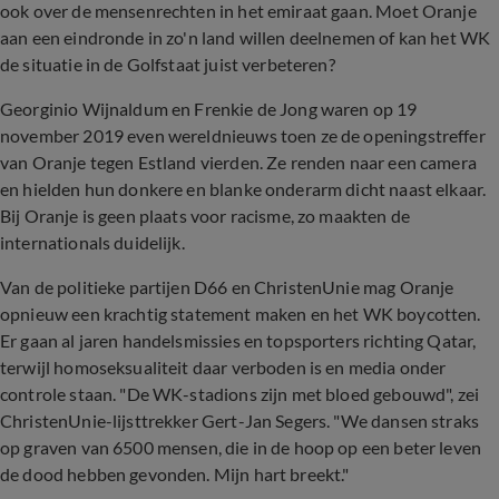
ook over de mensenrechten in het emiraat gaan. Moet Oranje
aan een eindronde in zo'n land willen deelnemen of kan het WK
de situatie in de Golfstaat juist verbeteren?
Georginio Wijnaldum en Frenkie de Jong waren op 19
november 2019 even wereldnieuws toen ze de openingstreffer
van Oranje tegen Estland vierden. Ze renden naar een camera
en hielden hun donkere en blanke onderarm dicht naast elkaar.
Bij Oranje is geen plaats voor racisme, zo maakten de
internationals duidelijk.
Van de politieke partijen D66 en ChristenUnie mag Oranje
opnieuw een krachtig statement maken en het WK boycotten.
Er gaan al jaren handelsmissies en topsporters richting Qatar,
terwijl homoseksualiteit daar verboden is en media onder
controle staan. "De WK-stadions zijn met bloed gebouwd", zei
ChristenUnie-lijsttrekker Gert-Jan Segers. "We dansen straks
op graven van 6500 mensen, die in de hoop op een beter leven
de dood hebben gevonden. Mijn hart breekt."