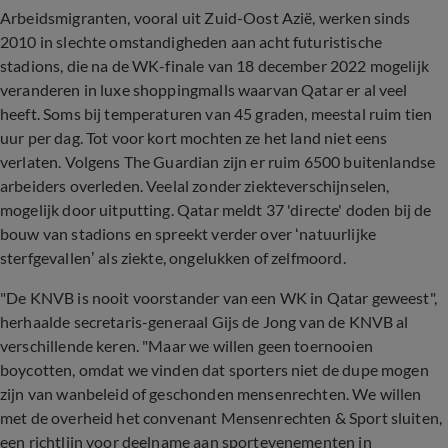
Arbeidsmigranten, vooral uit Zuid-Oost Azië, werken sinds
2010 in slechte omstandigheden aan acht futuristische
stadions, die na de WK-finale van 18 december 2022 mogelijk
veranderen in luxe shoppingmalls waarvan Qatar er al veel
heeft. Soms bij temperaturen van 45 graden, meestal ruim tien
uur per dag. Tot voor kort mochten ze het land niet eens
verlaten. Volgens The Guardian zijn er ruim 6500 buitenlandse
arbeiders overleden. Veelal zonder ziekteverschijnselen,
mogelijk door uitputting. Qatar meldt 37 'directe' doden bij de
bouw van stadions en spreekt verder over ‘natuurlijke
sterfgevallen’ als ziekte, ongelukken of zelfmoord.
"De KNVB is nooit voorstander van een WK in Qatar geweest",
herhaalde secretaris-generaal Gijs de Jong van de KNVB al
verschillende keren. "Maar we willen geen toernooien
boycotten, omdat we vinden dat sporters niet de dupe mogen
zijn van wanbeleid of geschonden mensenrechten. We willen
met de overheid het convenant Mensenrechten & Sport sluiten,
een richtlijn voor deelname aan sportevenementen in