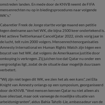
omstreden landen. En mede door de KNVB neemt de FIFA
mensenrechten nu op in biedingsprocedures naar volgende
WK's."
Cabaretier Freek de Jonge startte vorige maand een petitie
tegen deelname aan het WK, die bijna 2500 keer ondertekend is.
Het actieve Twitterkanaal CancelQatar 2022, sinds vorig jaar in
de lucht, telt ruim 2000 volgers. Mensenrechtenorganisaties
Amnesty International en Human Rights Watch zijn tégen een
boycot van het WK, dat volgens de Amerikaanse justitie door
omkoping is verkregen. Zij juichen toe dat Qatar nu onder een
vergrootglas ligt, zodat de de situatie daar mogelijk duurzaam
verbetert.
"Wij zijn niet tegen dit WK, we zien het als een kans", zei Ella
Knight van Amnesty onlangs op een symposium, georganiseerd
door de KNVB. "Veel mensen kennen Qatar nu niet alleen als
luxe oliestaat, maar ook vanwege de moeilijke situatie van
arbeidsmigranten", aldus Bahia Tahzib-Lie, ambassadeur van de