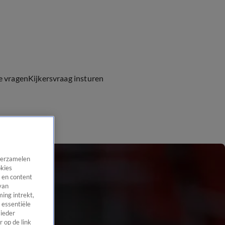
e vragen
Kijkersvraag insturen
 verzamelen
okies
 en content
van
ing intrekt,
 essentiële
 ieder
 op de link