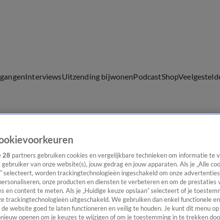
lgangen
Interviews
Uitzending bijwonen
Podcast
Shop
Veelgesteld
ijwonen
ookievoorkeuren
e
28
partners gebruiken cookies en vergelijkbare technieken om informatie te
s gebruiker van onze website(s), jouw gedrag en jouw apparaten. Als je „Alle co
” selecteert, worden trackingtechnologieën ingeschakeld om onze advertenties
personaliseren, onze producten en diensten te verbeteren en om de prestaties 
s en content te meten. Als je „Huidige keuze opslaan” selecteert of je toestemm
e trackingtechnologieën uitgeschakeld. We gebruiken dan enkel functionele en
de website goed te laten functioneren en veilig te houden. Je kunt dit menu op
ieuw openen om je keuzes te wijzigen of om je toestemming in te trekken door