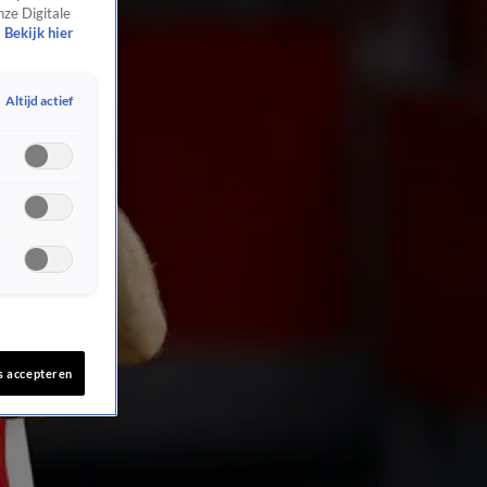
nze Digitale
Bekijk hier
Altijd actief
s accepteren