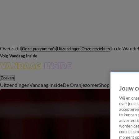
Overzicht
In de Wande
Onze programma's
Uitzendingen
Onze gezichten
Volg Vandaag Inside
Zoeken
Uitzendingen
Vandaag Inside
De Oranjezomer
Shop
Uitzending b
Jouw c
Wij en onz
over jou al
accepteren
te kunnen 
advertentie
worden dez
cookies om 
moment opn