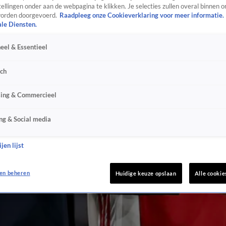
ellingen onder aan de webpagina te klikken. Je selecties zullen overal binnen o
orden doorgevoerd.
Raadpleeg onze Cookieverklaring voor meer informatie.
ale Diensten.
eel & Essentieel
sch
sing & Commercieel
ng & Social media
jen lijst
en beheren
Huidige keuze opslaan
Alle cookie