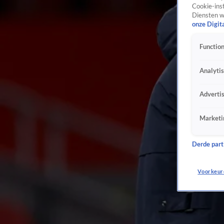
Cookie-inst
Diensten w
onze Digit
Function
Analyti
Adverti
Marketi
Derde parti
Voorkeur