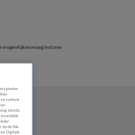
e vragen
Kijkersvraag insturen
 verzamelen
okies
 en content
van
ing intrekt,
 essentiële
 ieder
 op de link
nze Digitale