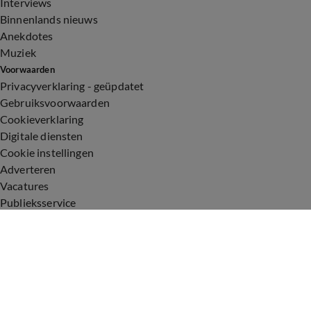
Interviews
Binnenlands nieuws
Anekdotes
Muziek
Voorwaarden
Privacyverklaring - geüpdatet
Gebruiksvoorwaarden
Cookieverklaring
Digitale diensten
Cookie instellingen
Adverteren
Vacatures
Publieksservice
Toegankelijkheid
Uitzendingen
Vandaag Inside
De Oranjezomer
De Oranjezondag
Veronica Inside