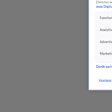
Diensten w
onze Digit
Function
Analyti
Adverti
Marketi
Derde parti
Voorkeur