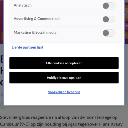
Analytisch
Advertising & Commercieel
Marketing & Social media
Derde partijen lijst
Berghuis oneens met Hans
Alle cookies accepteren
Kraay jr.: 'Dat is een beeld
Huidige keuze opslaan
dat ontstaat'
Voorkeuren beheren
18 sep 2021, 23:20
Stevn Berghuis reageerde na afloop van de monsterzege op
Cambuur (9-0) op zijn houding bij Ajax tegenover Hans Kraay