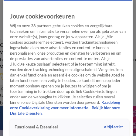
Jouw cookievoorkeuren
Wij en onze
28
partners gebruiken cookies en vergelijkbare
technieken om informatie te verzamelen over jou als gebruiker van
onze website(s), jouw gedrag en jouw apparaten. Als je „Alle
cookies accepteren” selecteert, worden trackingtechnologieën
Overzicht
In de
Onze programma's
Uitzendingen
Onze gezichten
ingeschakeld om onze advertenties en content te kunnen
Wandelgangen
Interviews
Uitzending
personaliseren, onze producten en diensten te verbeteren en om
bijwonen
de prestaties van advertenties en content te meten. Als je
Podcast
Shop
Veelgestelde vragen
Kijkersvraag insturen
„Huidige keuze opslaan” selecteert of je toestemming intrekt,
Volg Vandaag Inside
worden deze trackingtechnologieën uitgeschakeld. We gebruiken
dan enkel functionele en essentiële cookies om de website goed te
laten functioneren en veilig te houden. Je kunt dit menu op ieder
moment opnieuw openen om je keuzes te wijzigen of om je
Zoeken
toestemming in te trekken door op de link Cookie-instellingen
Uitzendingen
Vandaag Inside
De Oranjezomer
Shop
Uitzending
onder aan de webpagina te klikken. Je selecties zullen overal
bijwonen
binnen onze Digitale Diensten worden doorgevoerd.
Raadpleeg
onze Cookieverklaring voor meer informatie.
Bekijk hier onze
Digitale Diensten.
Altijd actief
Functioneel & Essentieel