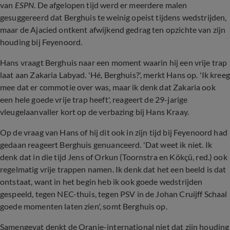
van
ESPN
. De afgelopen tijd werd er meerdere malen
gesuggereerd dat Berghuis te weinig opeist tijdens wedstrijden,
maar de Ajacied ontkent afwijkend gedrag ten opzichte van zijn
houding bij Feyenoord.
Hans vraagt Berghuis naar een moment waarin hij een vrije trap
laat aan Zakaria Labyad. 'Hé, Berghuis?', merkt Hans op. 'Ik kreeg
mee dat er commotie over was, maar ik denk dat Zakaria ook
een hele goede vrije trap heeft', reageert de 29-jarige
vleugelaanvaller kort op de verbazing bij Hans Kraay.
Op de vraag van Hans of hij dit ook in zijn tijd bij Feyenoord had
gedaan reageert Berghuis genuanceerd. 'Dat weet ik niet. Ik
denk dat in die tijd Jens of Orkun (Toornstra en Kökçü, red.) ook
regelmatig vrije trappen namen. Ik denk dat het een beeld is dat
ontstaat, want in het begin heb ik ook goede wedstrijden
gespeeld, tegen NEC-thuis, tegen PSV in de Johan Cruijff Schaal
goede momenten laten zien', somt Berghuis op.
Samengevat denkt de Oranje-international niet dat zijn houding