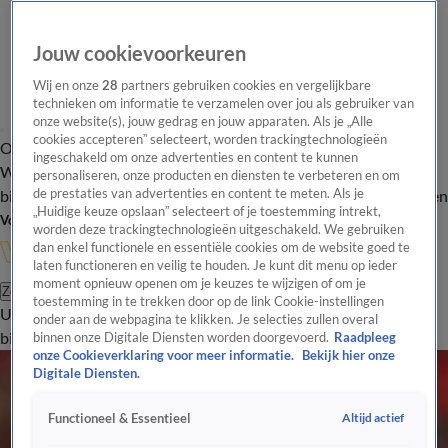
Jouw cookievoorkeuren
Wij en onze
28
partners gebruiken cookies en vergelijkbare
technieken om informatie te verzamelen over jou als gebruiker van
onze website(s), jouw gedrag en jouw apparaten. Als je „Alle
cookies accepteren” selecteert, worden trackingtechnologieën
Overzicht
In de
Onze programma's
Uitzendingen
Onze gezichten
ingeschakeld om onze advertenties en content te kunnen
Wandelgangen
Interviews
Uitzending
personaliseren, onze producten en diensten te verbeteren en om
bijwonen
de prestaties van advertenties en content te meten. Als je
Podcast
Shop
Veelgestelde vragen
Kijkersvraag insturen
„Huidige keuze opslaan” selecteert of je toestemming intrekt,
Volg Vandaag Inside
worden deze trackingtechnologieën uitgeschakeld. We gebruiken
dan enkel functionele en essentiële cookies om de website goed te
laten functioneren en veilig te houden. Je kunt dit menu op ieder
moment opnieuw openen om je keuzes te wijzigen of om je
Zoeken
toestemming in te trekken door op de link Cookie-instellingen
Uitzendingen
Vandaag Inside
De Oranjezomer
Shop
Uitzending
onder aan de webpagina te klikken. Je selecties zullen overal
bijwonen
binnen onze Digitale Diensten worden doorgevoerd.
Raadpleeg
onze Cookieverklaring voor meer informatie.
Bekijk hier onze
Digitale Diensten.
Altijd actief
Functioneel & Essentieel