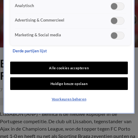
Analytisch
Advertising & Commercieel
Marketing & Social media
Derde partijen lijst
Benfica koploper na zege op
Alle cookies accepteren
FC Porto
Huidige keuze opslaan
7 okt 2018, 22:33
Voorkeuren beheren
LISSABON (ANP) - Benfica is de nieuwe koploper in de
Portugese competitie. De club uit Lissabon, tegenstander van
Ajax in de Champions League, won de topper tegen FC Porto
met 1-0 en heeft nu net als Sporting Braga zeventien punten na