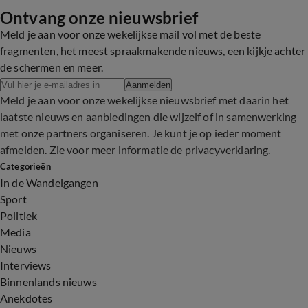
overtreding'
Ontvang onze nieuwsbrief
3:40
3:13
1:55
2:47
Meld je aan voor onze wekelijkse mail vol met de beste
fragmenten, het meest spraakmakende nieuws, een kijkje achter
de schermen en meer.
Aanmelden
Meld je aan voor onze wekelijkse nieuwsbrief met daarin het
laatste nieuws en aanbiedingen die wijzelf of in samenwerking
met onze partners organiseren. Je kunt je op ieder moment
afmelden. Zie voor meer informatie de
privacyverklaring
.
Categorieën
In de Wandelgangen
Sport
Politiek
Media
Nieuws
Interviews
Binnenlands nieuws
Anekdotes