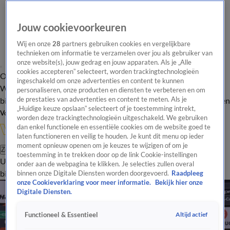
Jouw cookievoorkeuren
Wij en onze
28
partners gebruiken cookies en vergelijkbare
technieken om informatie te verzamelen over jou als gebruiker van
onze website(s), jouw gedrag en jouw apparaten. Als je „Alle
cookies accepteren” selecteert, worden trackingtechnologieën
Overzicht
In de
Onze programma's
Uitzendingen
Onze gezichten
ingeschakeld om onze advertenties en content te kunnen
Wandelgangen
Interviews
Uitzending
personaliseren, onze producten en diensten te verbeteren en om
bijwonen
de prestaties van advertenties en content te meten. Als je
Podcast
Shop
Veelgestelde vragen
Kijkersvraag insturen
„Huidige keuze opslaan” selecteert of je toestemming intrekt,
Volg Vandaag Inside
worden deze trackingtechnologieën uitgeschakeld. We gebruiken
dan enkel functionele en essentiële cookies om de website goed te
laten functioneren en veilig te houden. Je kunt dit menu op ieder
moment opnieuw openen om je keuzes te wijzigen of om je
Zoeken
toestemming in te trekken door op de link Cookie-instellingen
Uitzendingen
Vandaag Inside
De Oranjezomer
Shop
Uitzending
onder aan de webpagina te klikken. Je selecties zullen overal
bijwonen
binnen onze Digitale Diensten worden doorgevoerd.
Raadpleeg
onze Cookieverklaring voor meer informatie.
Bekijk hier onze
Digitale Diensten.
Altijd actief
Functioneel & Essentieel