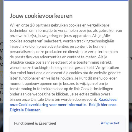
Jouw cookievoorkeuren
Wij en onze
28
partners gebruiken cookies en vergelijkbare
technieken om informatie te verzamelen over jou als gebruiker van
onze website(s), jouw gedrag en jouw apparaten. Als je „Alle
cookies accepteren” selecteert, worden trackingtechnologieën
Overzicht
In de
Onze programma's
Uitzendingen
Onze gezichten
ingeschakeld om onze advertenties en content te kunnen
Wandelgangen
Interviews
Uitzending
personaliseren, onze producten en diensten te verbeteren en om
bijwonen
de prestaties van advertenties en content te meten. Als je
Podcast
Shop
Veelgestelde vragen
Kijkersvraag insturen
„Huidige keuze opslaan” selecteert of je toestemming intrekt,
Volg Vandaag Inside
worden deze trackingtechnologieën uitgeschakeld. We gebruiken
dan enkel functionele en essentiële cookies om de website goed te
laten functioneren en veilig te houden. Je kunt dit menu op ieder
moment opnieuw openen om je keuzes te wijzigen of om je
Zoeken
toestemming in te trekken door op de link Cookie-instellingen
Uitzendingen
Vandaag Inside
De Oranjezomer
Shop
Uitzending
onder aan de webpagina te klikken. Je selecties zullen overal
bijwonen
binnen onze Digitale Diensten worden doorgevoerd.
Raadpleeg
onze Cookieverklaring voor meer informatie.
Bekijk hier onze
Digitale Diensten.
Altijd actief
Functioneel & Essentieel