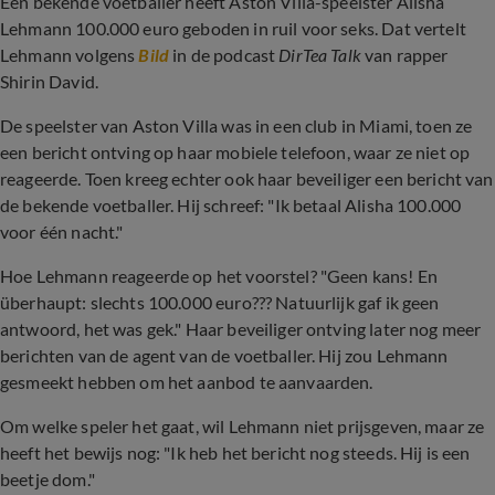
Een bekende voetballer heeft Aston Villa-speelster Alisha
Lehmann 100.000 euro geboden in ruil voor seks. Dat vertelt
Lehmann volgens
Bild
in de podcast
DirTea Talk
van rapper
Shirin David.
De speelster van Aston Villa was in een club in Miami, toen ze
een bericht ontving op haar mobiele telefoon, waar ze niet op
reageerde. Toen kreeg echter ook haar beveiliger een bericht van
de bekende voetballer. Hij schreef: "
Ik betaal Alisha 100.000
voor één nacht."
Hoe Lehmann reageerde op het voorstel? "Geen kans! En
überhaupt: slechts 100.000 euro??? Natuurlijk gaf ik geen
antwoord, het was gek." Haar beveiliger ontving later nog meer
berichten van de agent van de voetballer. Hij zou Lehmann
gesmeekt hebben om het aanbod te aanvaarden.
Om welke speler het gaat, wil Lehmann niet prijsgeven, maar ze
heeft het bewijs nog: "Ik heb het bericht nog steeds. Hij is een
beetje dom."