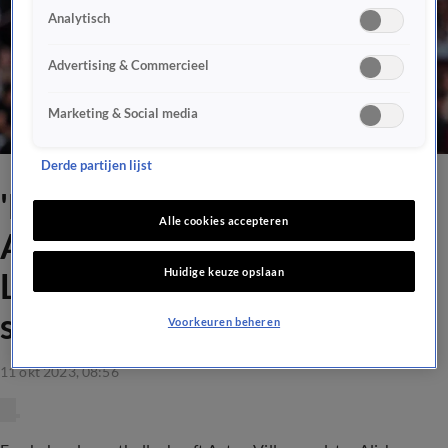
Analytisch
Advertising & Commercieel
Marketing & Social media
Derde partijen lijst
'Bekende voetballer bood
Alle cookies accepteren
Aston Villa-speelster Alisha
Huidige keuze opslaan
Lehmann 100.000 euro voor
seks'
Voorkeuren beheren
11 okt 2023, 08:56