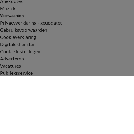
Anekdotes
Muziek
Voorwaarden
Privacyverklaring - geüpdatet
Gebruiksvoorwaarden
Cookieverklaring
Digitale diensten
Cookie instellingen
Adverteren
Vacatures
Publieksservice
Toegankelijkheid
Uitzendingen
Vandaag Inside
De Oranjezomer
De Oranjezondag
Veronica Inside
Veronica Offside
Volg Vandaag Inside