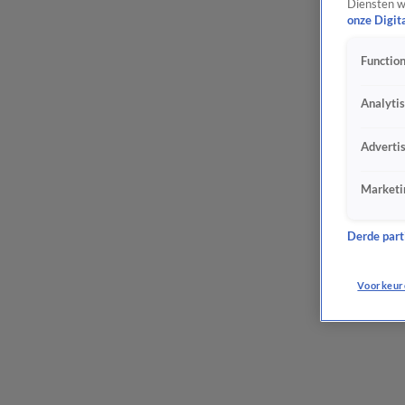
Diensten w
onze Digit
Function
Analyti
Adverti
Marketi
Derde parti
Voorkeur