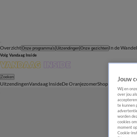
Overzicht
In de Wande
Onze programma's
Uitzendingen
Onze gezichten
Volg Vandaag Inside
Zoeken
Jouw c
Uitzendingen
Vandaag Inside
De Oranjezomer
Shop
Uitzending b
Wij en onz
over jou al
accepteren
te kunnen 
advertentie
worden dez
cookies om 
moment opn
Cookie-inst