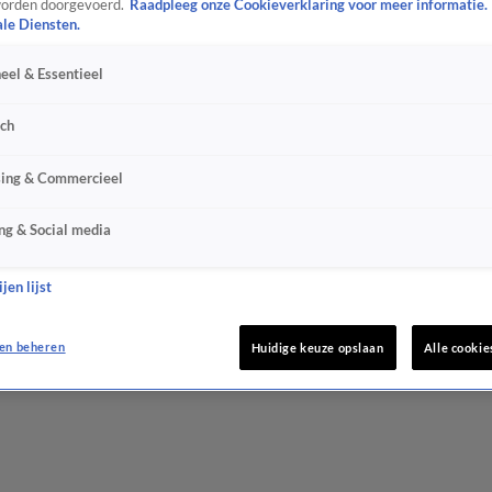
orden doorgevoerd.
Raadpleeg onze Cookieverklaring voor meer informatie.
ale Diensten.
eel & Essentieel
sch
sing & Commercieel
ng & Social media
jen lijst
en beheren
Huidige keuze opslaan
Alle cookie