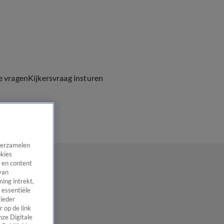
e vragen
Kijkersvraag insturen
 verzamelen
okies
 en content
van
ing intrekt,
 essentiële
 ieder
 op de link
nze Digitale