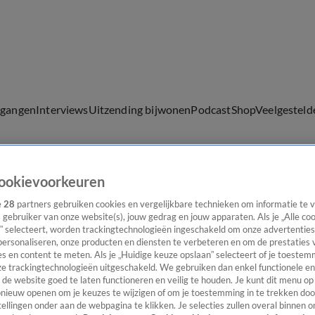
lgangen
Interviews
Uitzending bijwonen
Podcast
Shop
Veelgesteld
ookievoorkeuren
ijwonen
e
28
partners gebruiken cookies en vergelijkbare technieken om informatie te
s gebruiker van onze website(s), jouw gedrag en jouw apparaten. Als je „Alle co
” selecteert, worden trackingtechnologieën ingeschakeld om onze advertenties
personaliseren, onze producten en diensten te verbeteren en om de prestaties 
s en content te meten. Als je „Huidige keuze opslaan” selecteert of je toestemm
e trackingtechnologieën uitgeschakeld. We gebruiken dan enkel functionele en
de website goed te laten functioneren en veilig te houden. Je kunt dit menu op
ieuw openen om je keuzes te wijzigen of om je toestemming in te trekken door
ellingen onder aan de webpagina te klikken. Je selecties zullen overal binnen o