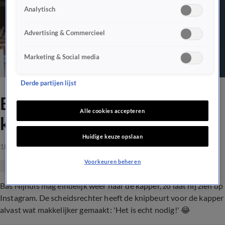
Analytisch
Advertising & Commercieel
Marketing & Social media
Derde partijen lijst
Bas Nijhuis: 'Ik heb het de
Alle cookies accepteren
kapper makkelijk gemaakt...'
Huidige keuze opslaan
18 mrt 2021, 13:22
Voorkeuren beheren
Bas Nijhuis mag eindelijk weer naar de kapper, zo laat hij zien op
Instagram. De scheidsrechter heeft de knipbeurt voor de kapper
alvast wat makkelijker gemaakt: 'Het is echt nodig!' 😂