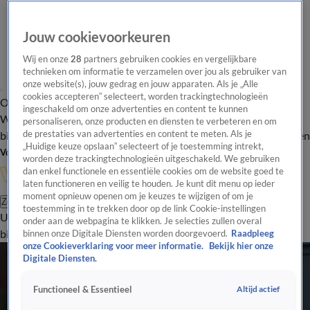
Jouw cookievoorkeuren
Wij en onze
28
partners gebruiken cookies en vergelijkbare
technieken om informatie te verzamelen over jou als gebruiker van
onze website(s), jouw gedrag en jouw apparaten. Als je „Alle
cookies accepteren” selecteert, worden trackingtechnologieën
Overzicht
In de
Onze programma's
Uitzendingen
Onze gezichten
ingeschakeld om onze advertenties en content te kunnen
Wandelgangen
Interviews
Uitzending
personaliseren, onze producten en diensten te verbeteren en om
bijwonen
de prestaties van advertenties en content te meten. Als je
Podcast
Shop
Veelgestelde vragen
Kijkersvraag insturen
„Huidige keuze opslaan” selecteert of je toestemming intrekt,
Volg Vandaag Inside
worden deze trackingtechnologieën uitgeschakeld. We gebruiken
dan enkel functionele en essentiële cookies om de website goed te
laten functioneren en veilig te houden. Je kunt dit menu op ieder
moment opnieuw openen om je keuzes te wijzigen of om je
Zoeken
toestemming in te trekken door op de link Cookie-instellingen
Uitzendingen
Vandaag Inside
De Oranjezomer
Shop
Uitzending
onder aan de webpagina te klikken. Je selecties zullen overal
bijwonen
binnen onze Digitale Diensten worden doorgevoerd.
Raadpleeg
onze Cookieverklaring voor meer informatie.
Bekijk hier onze
Digitale Diensten.
Altijd actief
Functioneel & Essentieel