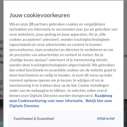
Jouw cookievoorkeuren
Wij en onze
28
partners gebruiken cookies en vergelijkbare
technieken om informatie te verzamelen over jou als gebruiker van
onze website(s), jouw gedrag en jouw apparaten. Als je „Alle
cookies accepteren” selecteert, worden trackingtechnologieën
Overzicht
In de
Onze programma's
Uitzendingen
Onze gezichten
ingeschakeld om onze advertenties en content te kunnen
Wandelgangen
Interviews
Uitzending
personaliseren, onze producten en diensten te verbeteren en om
bijwonen
de prestaties van advertenties en content te meten. Als je
Podcast
Shop
Veelgestelde vragen
Kijkersvraag insturen
„Huidige keuze opslaan” selecteert of je toestemming intrekt,
Volg Vandaag Inside
worden deze trackingtechnologieën uitgeschakeld. We gebruiken
dan enkel functionele en essentiële cookies om de website goed te
laten functioneren en veilig te houden. Je kunt dit menu op ieder
moment opnieuw openen om je keuzes te wijzigen of om je
Zoeken
toestemming in te trekken door op de link Cookie-instellingen
Uitzendingen
Vandaag Inside
De Oranjezomer
Shop
Uitzending
onder aan de webpagina te klikken. Je selecties zullen overal
bijwonen
binnen onze Digitale Diensten worden doorgevoerd.
Raadpleeg
onze Cookieverklaring voor meer informatie.
Bekijk hier onze
Digitale Diensten.
Altijd actief
Functioneel & Essentieel