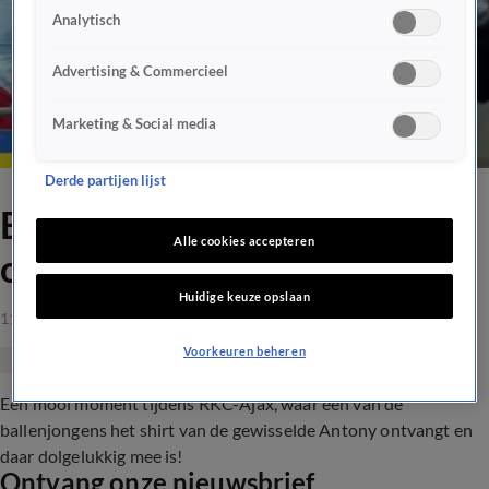
Analytisch
Advertising & Commercieel
Marketing & Social media
Derde partijen lijst
Ballenjongen dolblij na
Alle cookies accepteren
ontvangen van shirt Antony
Huidige keuze opslaan
11 apr 2021, 20:10
Voorkeuren beheren
Een mooi moment tijdens RKC-Ajax, waar een van de
ballenjongens het shirt van de gewisselde Antony ontvangt en
daar dolgelukkig mee is!
Ontvang onze nieuwsbrief