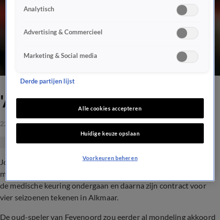
Analytisch
Advertising & Commercieel
Marketing & Social media
Derde partijen lijst
'AZ haalt Clasie binnen'
Alle cookies accepteren
22 juli 2019, 15:54
Huidige keuze opslaan
Voorkeuren beheren
Jordy Clasie speelt dit seizoen voor AZ, zo meldt De Telegraaf
maandagmiddag. De 28-jarige Haarlemmer zou op dit moment
de medische keuring ondergaan en daarna zijn contract voor
vier seizoenen tekenen in Alkmaar.
De oud-speler van Feyenoord zou eerder al mondeling akkoord