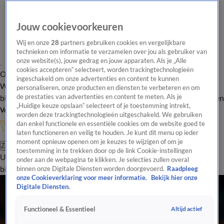
Jouw cookievoorkeuren
Wij en onze
28
partners gebruiken cookies en vergelijkbare
technieken om informatie te verzamelen over jou als gebruiker van
onze website(s), jouw gedrag en jouw apparaten. Als je „Alle
cookies accepteren” selecteert, worden trackingtechnologieën
Overzicht
In de
Onze programma's
Uitzendingen
Onze gezichten
ingeschakeld om onze advertenties en content te kunnen
Wandelgangen
Interviews
Uitzending
personaliseren, onze producten en diensten te verbeteren en om
bijwonen
de prestaties van advertenties en content te meten. Als je
Podcast
Shop
Veelgestelde vragen
Kijkersvraag insturen
„Huidige keuze opslaan” selecteert of je toestemming intrekt,
Volg Vandaag Inside
worden deze trackingtechnologieën uitgeschakeld. We gebruiken
dan enkel functionele en essentiële cookies om de website goed te
laten functioneren en veilig te houden. Je kunt dit menu op ieder
moment opnieuw openen om je keuzes te wijzigen of om je
Zoeken
toestemming in te trekken door op de link Cookie-instellingen
Uitzendingen
Vandaag Inside
De Oranjezomer
Shop
Uitzending
onder aan de webpagina te klikken. Je selecties zullen overal
bijwonen
binnen onze Digitale Diensten worden doorgevoerd.
Raadpleeg
onze Cookieverklaring voor meer informatie.
Bekijk hier onze
Digitale Diensten.
Altijd actief
Functioneel & Essentieel