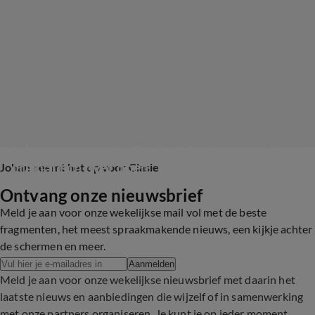
Johan over reactie Clasie: 'Moeten we niet zo 
dramatisch over doen'
Johan neemt het op voor Clasie
Ontvang onze nieuwsbrief
3:47
Meld je aan voor onze wekelijkse mail vol met de beste
fragmenten, het meest spraakmakende nieuws, een kijkje achter
de schermen en meer.
Aanmelden
Meld je aan voor onze wekelijkse nieuwsbrief met daarin het
laatste nieuws en aanbiedingen die wijzelf of in samenwerking
met onze partners organiseren. Je kunt je op ieder moment