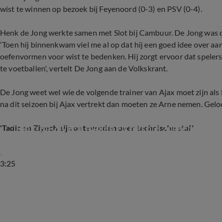
wist te winnen op bezoek bij Feyenoord (0-3) en PSV (0-4).
Henk de Jong werkte samen met Slot bij Cambuur. De Jong was des
‘Toen hij binnenkwam viel me al op dat hij een goed idee over aan
oefenvormen voor wist te bedenken. Hij zorgt ervoor dat spele
te voetballen', vertelt De Jong aan de Volkskrant.
De Jong weet wel wie de volgende trainer van Ajax moet zijn als 
na dit seizoen bij Ajax vertrekt dan moeten ze Arne nemen. Geloof
'Tadic en Ziyech maken zich grote zorgen om Te
'Tadic en Ziyech zijn ontevreden over technische staf'
3:25