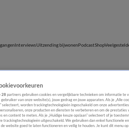
lgangen
Interviews
Uitzending bijwonen
Podcast
Shop
Veelgesteld
ijwonen
ookievoorkeuren
e
28
partners gebruiken cookies en vergelijkbare technieken om informatie te
s gebruiker van onze website(s), jouw gedrag en jouw apparaten. Als je „Alle co
” selecteert, worden trackingtechnologieën ingeschakeld om onze advertenties
personaliseren, onze producten en diensten te verbeteren en om de prestaties 
s en content te meten. Als je „Huidige keuze opslaan” selecteert of je toestemm
e trackingtechnologieën uitgeschakeld. We gebruiken dan enkel functionele en
de website goed te laten functioneren en veilig te houden. Je kunt dit menu op