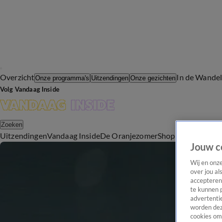
Overzicht
In de Wande
Onze programma's
Uitzendingen
Onze gezichten
Volg Vandaag Inside
Zoeken
Uitzendingen
Vandaag Inside
De Oranjezomer
Shop
Uitzending b
Jouw c
Wij en onz
over jou al
accepteren
te kunnen 
advertentie
worden dez
cookies om 