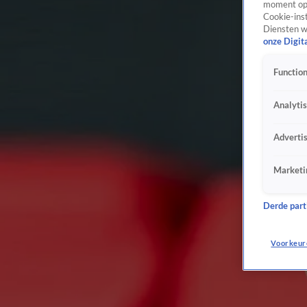
moment opn
Cookie-inst
Diensten w
onze Digit
Function
Analyti
Adverti
Marketi
Derde parti
Voorkeur