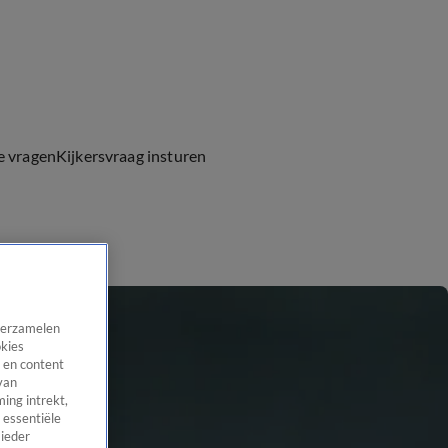
e vragen
Kijkersvraag insturen
 verzamelen
okies
 en content
van
ing intrekt,
 essentiële
 ieder