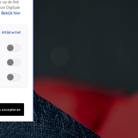
 op de link
nze Digitale
Bekijk hier
Altijd actief
s accepteren