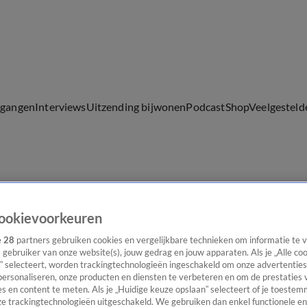
lgangen
Interviews
Uitzending bijwonen
Podcast
Shop
Veelgesteld
ijwonen
ookievoorkeuren
e
28
partners gebruiken cookies en vergelijkbare technieken om informatie te
s gebruiker van onze website(s), jouw gedrag en jouw apparaten. Als je „Alle co
” selecteert, worden trackingtechnologieën ingeschakeld om onze advertenties
personaliseren, onze producten en diensten te verbeteren en om de prestaties 
s en content te meten. Als je „Huidige keuze opslaan” selecteert of je toestemm
e trackingtechnologieën uitgeschakeld. We gebruiken dan enkel functionele en