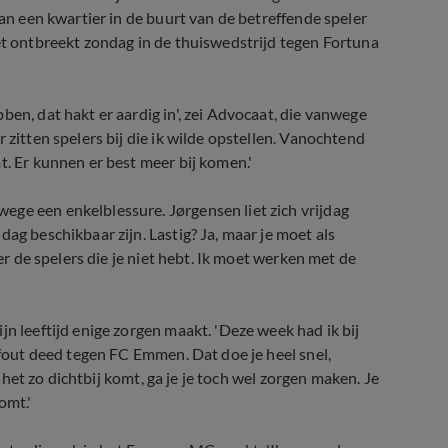
dan een kwartier in de buurt van de betreffende speler
tet ontbreekt zondag in de thuiswedstrijd tegen Fortuna
ben, dat hakt er aardig in', zei Advocaat, die vanwege
 zitten spelers bij die ik wilde opstellen. Vanochtend
t. Er kunnen er best meer bij komen.'
ege een enkelblessure. Jørgensen liet zich vrijdag
ag beschikbaar zijn. Lastig? Ja, maar je moet als
ver de spelers die je niet hebt. Ik moet werken met de
jn leeftijd enige zorgen maakt. 'Deze week had ik bij
j fout deed tegen FC Emmen. Dat doe je heel snel,
s het zo dichtbij komt, ga je je toch wel zorgen maken. Je
omt.'