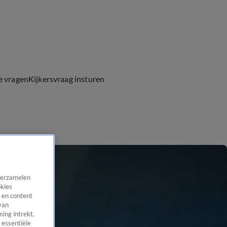
e vragen
Kijkersvraag insturen
 verzamelen
okies
 en content
van
ing intrekt,
 essentiële