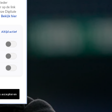
 ieder
 op de link
nze Digitale
Bekijk hier
Altijd actief
s accepteren