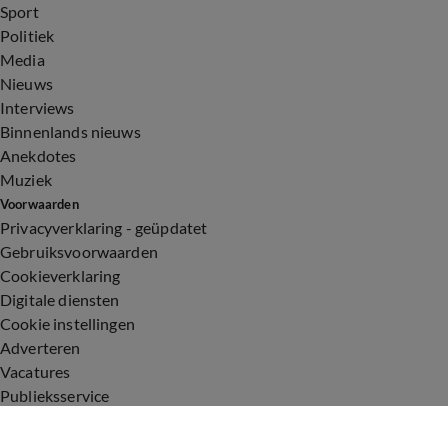
Sport
Politiek
Media
Nieuws
Interviews
Binnenlands nieuws
Anekdotes
Muziek
Voorwaarden
Privacyverklaring - geüpdatet
Gebruiksvoorwaarden
Cookieverklaring
Digitale diensten
Cookie instellingen
Adverteren
Vacatures
Publieksservice
Toegankelijkheid
Uitzendingen