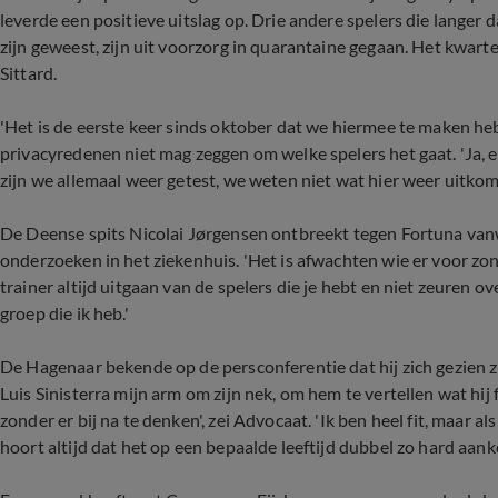
leverde een positieve uitslag op. Drie andere spelers die langer 
zijn geweest, zijn uit voorzorg in quarantaine gegaan. Het kwar
Sittard.
'Het is de eerste keer sinds oktober dat we hiermee te maken heb
privacyredenen niet mag zeggen om welke spelers het gaat. 'Ja, er
zijn we allemaal weer getest, we weten niet wat hier weer uitkom
De Deense spits Nicolai Jørgensen ontbreekt tegen Fortuna vanw
onderzoeken in het ziekenhuis. 'Het is afwachten wie er voor zond
trainer altijd uitgaan van de spelers die je hebt en niet zeuren o
groep die ik heb.'
De Hagenaar bekende op de persconferentie dat hij zich gezien zi
Luis Sinisterra mijn arm om zijn nek, om hem te vertellen wat hi
zonder er bij na te denken', zei Advocaat. 'Ik ben heel fit, maar al
hoort altijd dat het op een bepaalde leeftijd dubbel zo hard aank