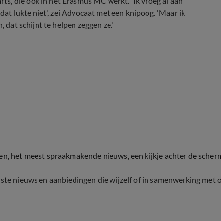
s, die ook in het Erasmus MC werkt. 'Ik vroeg al aan
 dat lukte niet', zei Advocaat met een knipoog. 'Maar ik
, dat schijnt te helpen zeggen ze.'
ten, het meest spraakmakende nieuws, een kijkje achter de scher
tste nieuws en aanbiedingen die wijzelf of in samenwerking met 