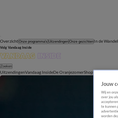
Overzicht
In de Wande
Onze programma's
Uitzendingen
Onze gezichten
Volg Vandaag Inside
Zoeken
Uitzendingen
Vandaag Inside
De Oranjezomer
Shop
Uitzending b
Jouw c
Wij en onz
over jou al
accepteren
te kunnen 
advertentie
worden dez