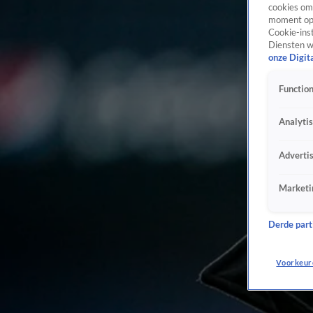
cookies om 
moment opn
Cookie-inst
Diensten w
onze Digit
Function
Analyti
Adverti
Marketi
Derde parti
Voorkeur