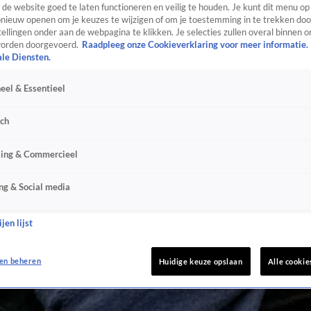
de website goed te laten functioneren en veilig te houden. Je kunt dit menu op
ieuw openen om je keuzes te wijzigen of om je toestemming in te trekken door
ellingen onder aan de webpagina te klikken. Je selecties zullen overal binnen o
orden doorgevoerd.
Raadpleeg onze Cookieverklaring voor meer informatie.
ale Diensten.
eel & Essentieel
sch
sing & Commercieel
ng & Social media
jen lijst
en beheren
Huidige keuze opslaan
Alle cookie