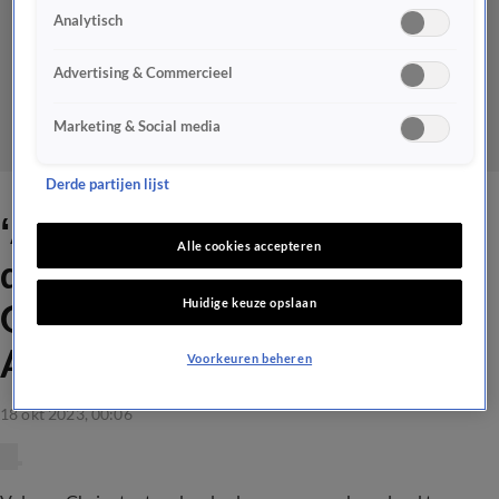
Analytisch
Advertising & Commercieel
Marketing & Social media
Derde partijen lijst
‘Alex Kroes kan mogelijk
Alle cookies accepteren
door respect AZ voor Van
Huidige keuze opslaan
Gaal eerder beginnen bij
Ajax’
Voorkeuren beheren
18 okt 2023, 00:06