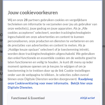
Jouw cookievoorkeuren
Wij en onze
28
partners gebruiken cookies en vergelijkbare
technieken om informatie te verzamelen over jou als gebruiker van
onze website(s), jouw gedrag en jouw apparaten. Als je „Alle
cookies accepteren” selecteert, worden trackingtechnologieën
Overzicht
In de
Onze programma's
Uitzendingen
Onze gezichten
ingeschakeld om onze advertenties en content te kunnen
Wandelgangen
Interviews
Uitzending
personaliseren, onze producten en diensten te verbeteren en om
bijwonen
de prestaties van advertenties en content te meten. Als je
Podcast
Shop
Veelgestelde vragen
Kijkersvraag insturen
„Huidige keuze opslaan” selecteert of je toestemming intrekt,
Volg Vandaag Inside
worden deze trackingtechnologieën uitgeschakeld. We gebruiken
dan enkel functionele en essentiële cookies om de website goed te
laten functioneren en veilig te houden. Je kunt dit menu op ieder
moment opnieuw openen om je keuzes te wijzigen of om je
Zoeken
toestemming in te trekken door op de link Cookie-instellingen
Uitzendingen
Vandaag Inside
De Oranjezomer
Shop
Uitzending
onder aan de webpagina te klikken. Je selecties zullen overal
bijwonen
binnen onze Digitale Diensten worden doorgevoerd.
Raadpleeg
onze Cookieverklaring voor meer informatie.
Bekijk hier onze
Digitale Diensten.
Altijd actief
Functioneel & Essentieel