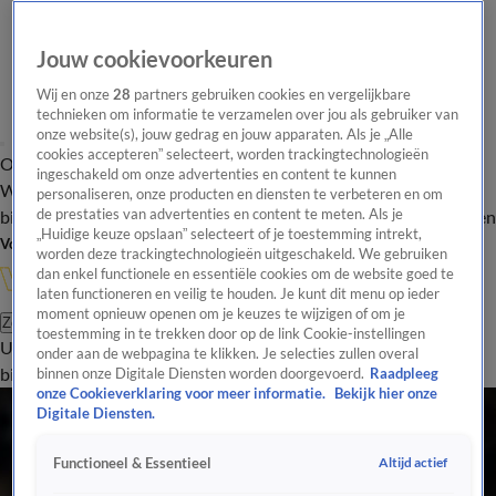
Jouw cookievoorkeuren
Wij en onze
28
partners gebruiken cookies en vergelijkbare
technieken om informatie te verzamelen over jou als gebruiker van
onze website(s), jouw gedrag en jouw apparaten. Als je „Alle
cookies accepteren” selecteert, worden trackingtechnologieën
Overzicht
In de
Onze programma's
Uitzendingen
Onze gezichten
ingeschakeld om onze advertenties en content te kunnen
Wandelgangen
Interviews
Uitzending
personaliseren, onze producten en diensten te verbeteren en om
bijwonen
de prestaties van advertenties en content te meten. Als je
Podcast
Shop
Veelgestelde vragen
Kijkersvraag insturen
„Huidige keuze opslaan” selecteert of je toestemming intrekt,
Volg Vandaag Inside
worden deze trackingtechnologieën uitgeschakeld. We gebruiken
dan enkel functionele en essentiële cookies om de website goed te
laten functioneren en veilig te houden. Je kunt dit menu op ieder
moment opnieuw openen om je keuzes te wijzigen of om je
Zoeken
toestemming in te trekken door op de link Cookie-instellingen
Uitzendingen
Vandaag Inside
De Oranjezomer
Shop
Uitzending
onder aan de webpagina te klikken. Je selecties zullen overal
bijwonen
binnen onze Digitale Diensten worden doorgevoerd.
Raadpleeg
onze Cookieverklaring voor meer informatie.
Bekijk hier onze
Digitale Diensten.
Altijd actief
Functioneel & Essentieel