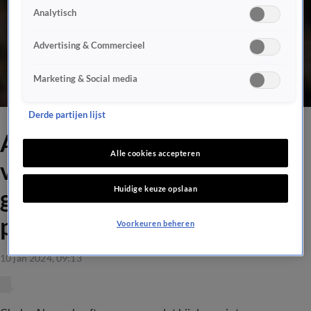
Analytisch
Advertising & Commercieel
Marketing & Social media
Derde partijen lijst
Akpom niet van plan om te
Alle cookies accepteren
vertrekken: 'Voor mijn
Huidige keuze opslaan
gevoel ben ik honderd
procent een Ajax-spits'
Voorkeuren beheren
10 jan 2024, 09:13