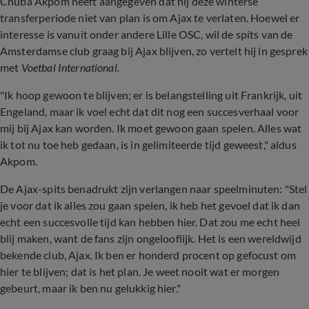
Chuba Akpom heeft aangegeven dat hij deze winterse
transferperiode niet van plan is om Ajax te verlaten. Hoewel er
interesse is vanuit onder andere Lille OSC, wil de spits van de
Amsterdamse club graag bij Ajax blijven, zo vertelt hij in gesprek
met
Voetbal International.
"Ik hoop gewoon te blijven; er is belangstelling uit Frankrijk, uit
Engeland, maar ik voel echt dat dit nog een succesverhaal voor
mij bij Ajax kan worden. Ik moet gewoon gaan spelen. Alles wat
ik tot nu toe heb gedaan, is in gelimiteerde tijd geweest," aldus
Akpom.
De Ajax-spits benadrukt zijn verlangen naar speelminuten: "Stel
je voor dat ik alles zou gaan spelen, ik heb het gevoel dat ik dan
echt een succesvolle tijd kan hebben hier. Dat zou me echt heel
blij maken, want de fans zijn ongelooflijk. Het is een wereldwijd
bekende club, Ajax. Ik ben er honderd procent op gefocust om
hier te blijven; dat is het plan. Je weet nooit wat er morgen
gebeurt, maar ik ben nu gelukkig hier."