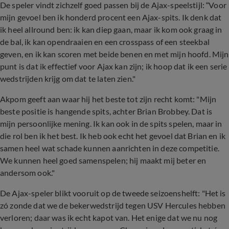
De speler vindt zichzelf goed passen bij de Ajax-speelstijl: “Voor
mijn gevoel ben ik honderd procent een Ajax-spits. Ik denk dat
ik heel allround ben: ik kan diep gaan, maar ik kom ook graag in
de bal, ik kan opendraaien en een crosspass of een steekbal
geven, en ik kan scoren met beide benen en met mijn hoofd. Mijn
punt is dat ik effectief voor Ajax kan zijn; ik hoop dat ik een serie
wedstrijden krijg om dat te laten zien."
Akpom geeft aan waar hij het beste tot zijn recht komt: "Mijn
beste positie is hangende spits, achter Brian Brobbey. Dat is
mijn persoonlijke mening. Ik kan ook in de spits spelen, maar in
die rol ben ik het best. Ik heb ook echt het gevoel dat Brian en ik
samen heel wat schade kunnen aanrichten in deze competitie.
We kunnen heel goed samenspelen; hij maakt mij beter en
andersom ook."
De Ajax-speler blikt vooruit op de tweede seizoenshelft: "Het is
zó zonde dat we de bekerwedstrijd tegen USV Hercules hebben
verloren; daar was ik echt kapot van. Het enige dat we nu nog