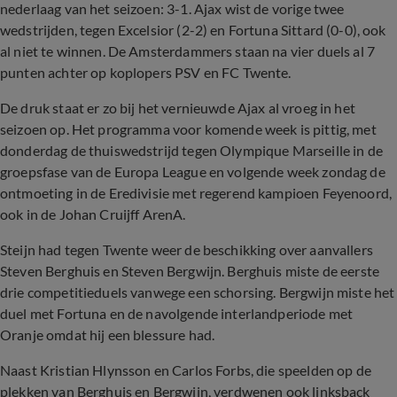
nederlaag van het seizoen: 3-1. Ajax wist de vorige twee
wedstrijden, tegen Excelsior (2-2) en Fortuna Sittard (0-0), ook
al niet te winnen. De Amsterdammers staan na vier duels al 7
punten achter op koplopers PSV en FC Twente.
De druk staat er zo bij het vernieuwde Ajax al vroeg in het
seizoen op. Het programma voor komende week is pittig, met
donderdag de thuiswedstrijd tegen Olympique Marseille in de
groepsfase van de Europa League en volgende week zondag de
ontmoeting in de Eredivisie met regerend kampioen Feyenoord,
ook in de Johan Cruijff ArenA.
Steijn had tegen Twente weer de beschikking over aanvallers
Steven Berghuis en Steven Bergwijn. Berghuis miste de eerste
drie competitieduels vanwege een schorsing. Bergwijn miste het
duel met Fortuna en de navolgende interlandperiode met
Oranje omdat hij een blessure had.
Naast Kristian Hlynsson en Carlos Forbs, die speelden op de
plekken van Berghuis en Bergwijn, verdwenen ook linksback