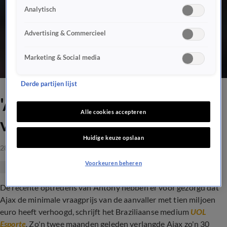
Analytisch
Advertising & Commercieel
Marketing & Social media
Derde partijen lijst
'Ajax verhoogt minimale
Alle cookies accepteren
vraagprijs voor Antony'
Huidige keuze opslaan
28 sep 2021, 08:45
Voorkeuren beheren
De recente optredens van Antony hebben er voor gezorgd dat
Ajax de minimale vraagprijs van de aanvaller met tien miljoen
euro heeft verhoogd, schrijft het Braziliaanse medium
UOL
Esporte
.
Zo'n twee maanden geleden verlangde Ajax zo'n 30