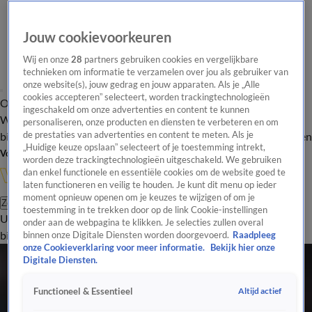
Jouw cookievoorkeuren
Wij en onze
28
partners gebruiken cookies en vergelijkbare
technieken om informatie te verzamelen over jou als gebruiker van
onze website(s), jouw gedrag en jouw apparaten. Als je „Alle
cookies accepteren” selecteert, worden trackingtechnologieën
Overzicht
In de
Onze programma's
Uitzendingen
Onze gezichten
ingeschakeld om onze advertenties en content te kunnen
Wandelgangen
Interviews
Uitzending
personaliseren, onze producten en diensten te verbeteren en om
bijwonen
de prestaties van advertenties en content te meten. Als je
Podcast
Shop
Veelgestelde vragen
Kijkersvraag insturen
„Huidige keuze opslaan” selecteert of je toestemming intrekt,
Volg Vandaag Inside
worden deze trackingtechnologieën uitgeschakeld. We gebruiken
dan enkel functionele en essentiële cookies om de website goed te
laten functioneren en veilig te houden. Je kunt dit menu op ieder
moment opnieuw openen om je keuzes te wijzigen of om je
Zoeken
toestemming in te trekken door op de link Cookie-instellingen
Uitzendingen
Vandaag Inside
De Oranjezomer
Shop
Uitzending
onder aan de webpagina te klikken. Je selecties zullen overal
bijwonen
binnen onze Digitale Diensten worden doorgevoerd.
Raadpleeg
onze Cookieverklaring voor meer informatie.
Bekijk hier onze
Digitale Diensten.
Altijd actief
Functioneel & Essentieel