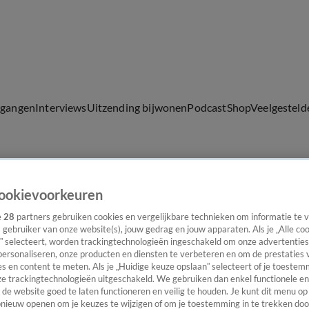
lgangen
Interviews
Uitzending bijwonen
Podcast
Shop
Veelgesteld
ijwonen
ookievoorkeuren
e
28
partners gebruiken cookies en vergelijkbare technieken om informatie te
s gebruiker van onze website(s), jouw gedrag en jouw apparaten. Als je „Alle co
” selecteert, worden trackingtechnologieën ingeschakeld om onze advertenties
personaliseren, onze producten en diensten te verbeteren en om de prestaties 
s en content te meten. Als je „Huidige keuze opslaan” selecteert of je toestemm
e trackingtechnologieën uitgeschakeld. We gebruiken dan enkel functionele en
de website goed te laten functioneren en veilig te houden. Je kunt dit menu op
ieuw openen om je keuzes te wijzigen of om je toestemming in te trekken door