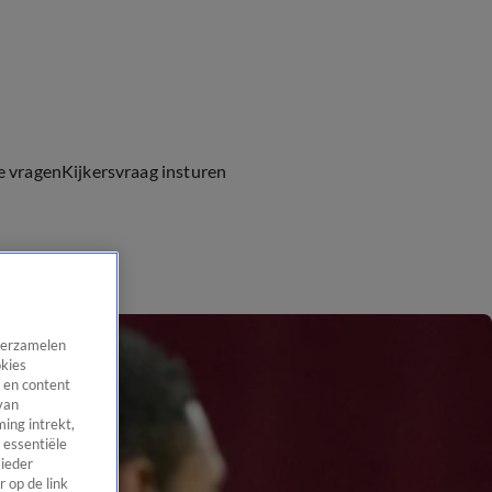
e vragen
Kijkersvraag insturen
 verzamelen
okies
 en content
van
ing intrekt,
 essentiële
 ieder
 op de link