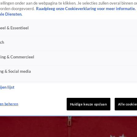
ellingen onder aan de webpagina te klikken. Je selecties zullen overal binnen o
orden doorgevoerd.
Raadpleeg onze Cookieverklaring voor meer informatie.
ale Diensten.
eel & Essentieel
sch
sing & Commercieel
ng & Social media
jen lijst
en beheren
Huidige keuze opslaan
Alle cookie