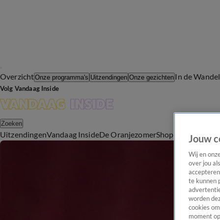
Overzicht
In de Wande
Onze programma's
Uitzendingen
Onze gezichten
Volg Vandaag Inside
Zoeken
Uitzendingen
Vandaag Inside
De Oranjezomer
Shop
Uitzending b
Jouw c
Wij en onz
over jou al
accepteren
te kunnen 
advertentie
worden dez
cookies om 
moment opn