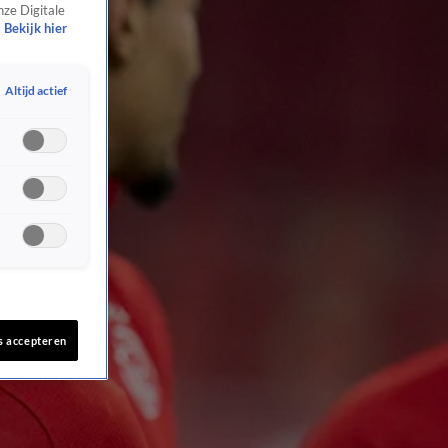
nze Digitale
Bekijk hier
Altijd actief
s accepteren