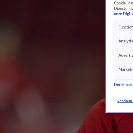
Cookie-inst
Diensten w
onze Digit
Function
Analyti
Adverti
Marketi
Derde parti
Voorkeur