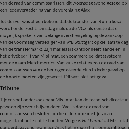
van de raad van commissarissen, dit woensdagavond gezegd op
een ledenvergadering van de vereniging Ajax.
Tot dusver was alleen bekend dat de transfer van Borna Sosa
wordt onderzocht. Dinsdag meldde de
NOS
als eerste dat er
mogelijk sprake is van belangenverstrengeling bij de aankoop
van de voormalig verdediger van VfB Stuttgart op de laatste dag
van de transfermarkt. Zijn makelaarskantoor heeft aandelen in
het privébedrijf van Mislintat, een commercieel datasysteem
met de naam Matchmetrics. Van zulke relaties zou de raad van
commissarissen van de beursgenoteerde club in ieder geval op
de hoogte moeten zijn geweest. Dit was niet het geval.
Tribune
Tijdens het onderzoek naar Mislintat kan de technisch directeur
gewoon zijn werk blijven doen. Wel is door de raad van
commissarissen besloten om hem de komende tijd zoveel
mogelijk uit het zicht te houden. Volgens
Het Parool
zal Mislintat
donderdagavond, wanneer Ajax het in eigen huis opneemt tege