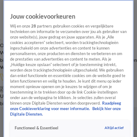
Jouw cookievoorkeuren
Wij en onze
28
partners gebruiken cookies en vergelijkbare
technieken om informatie te verzamelen over jou als gebruiker van
onze website(s), jouw gedrag en jouw apparaten. Als je „Alle
cookies accepteren” selecteert, worden trackingtechnologieën
Overzicht
In de
Onze programma's
Uitzendingen
Onze gezichten
ingeschakeld om onze advertenties en content te kunnen
Wandelgangen
Interviews
Uitzending
personaliseren, onze producten en diensten te verbeteren en om
bijwonen
de prestaties van advertenties en content te meten. Als je
Podcast
Shop
Veelgestelde vragen
Kijkersvraag insturen
„Huidige keuze opslaan” selecteert of je toestemming intrekt,
Volg Vandaag Inside
worden deze trackingtechnologieën uitgeschakeld. We gebruiken
dan enkel functionele en essentiële cookies om de website goed te
laten functioneren en veilig te houden. Je kunt dit menu op ieder
moment opnieuw openen om je keuzes te wijzigen of om je
Zoeken
toestemming in te trekken door op de link Cookie-instellingen
Uitzendingen
Vandaag Inside
De Oranjezomer
Shop
Uitzending
onder aan de webpagina te klikken. Je selecties zullen overal
bijwonen
binnen onze Digitale Diensten worden doorgevoerd.
Raadpleeg
onze Cookieverklaring voor meer informatie.
Bekijk hier onze
Digitale Diensten.
Altijd actief
Functioneel & Essentieel