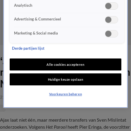
Analytisch
Advertising & Commercieel
Marketing & Social media
Derde partijen lijst
‘Ajax onderzoekt niet één,
Alle cookies accepteren
maar meerdere transfers van
Huidige keuze opslaan
Mislintat’
Voorkeuren beheren
21 sep 2023, 10:45
Ajax laat niet één, maar meerdere transfers van Sven Mislintat
onderzoeken. Volgens
Het Parool
heeft Pier Eringa, de voorzitter