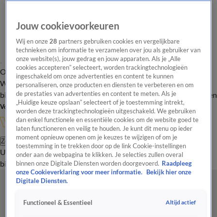
Jouw cookievoorkeuren
Wij en onze
28
partners gebruiken cookies en vergelijkbare
technieken om informatie te verzamelen over jou als gebruiker van
onze website(s), jouw gedrag en jouw apparaten. Als je „Alle
cookies accepteren” selecteert, worden trackingtechnologieën
Overzicht
In de
Onze programma's
Uitzendingen
Onze gezichten
ingeschakeld om onze advertenties en content te kunnen
Wandelgangen
Interviews
Uitzending
personaliseren, onze producten en diensten te verbeteren en om
bijwonen
de prestaties van advertenties en content te meten. Als je
Podcast
Shop
Veelgestelde vragen
Kijkersvraag insturen
„Huidige keuze opslaan” selecteert of je toestemming intrekt,
Volg Vandaag Inside
worden deze trackingtechnologieën uitgeschakeld. We gebruiken
dan enkel functionele en essentiële cookies om de website goed te
laten functioneren en veilig te houden. Je kunt dit menu op ieder
moment opnieuw openen om je keuzes te wijzigen of om je
Zoeken
toestemming in te trekken door op de link Cookie-instellingen
Uitzendingen
Vandaag Inside
De Oranjezomer
Shop
Uitzending
onder aan de webpagina te klikken. Je selecties zullen overal
bijwonen
binnen onze Digitale Diensten worden doorgevoerd.
Raadpleeg
onze Cookieverklaring voor meer informatie.
Bekijk hier onze
Digitale Diensten.
Altijd actief
Functioneel & Essentieel