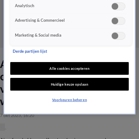
Analytisch
Advertising & Commercieel
Marketing & Social media
Derde partijen lijst
Ajax-fans vol onbegrip over
Alle cookies accepteren
opvallende Instagram-post
Huidige keuze opslaan
van Gorter: 'Kleuter, snel
wisselen'
Voorkeuren beheren
7 okt 2023, 16:20